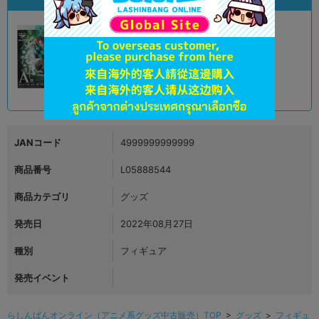
A
状態 :
オンライン
3,990
円 税込
品切状態
JANコード
4999999999999
商品番号
L05888544
商品カテゴリ
グッズ
発売日
2022年08月27日
種別
フィギュア
発売イベント
らしんばんオンライン（アニメ系グッズ中古販売）TOP
>
グッズ
>
フィギュ