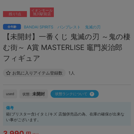
イオンモール
残り1点
旭川駅前店
BANDAI SPIRITS
バンプレスト
鬼滅の刃
全年齢
【未開封】一番くじ 鬼滅の刃 ～鬼の棲
む街～ A賞 MASTERLISE 竈門炭治郎
フィギュア
お気に入りアイテム登録数
1人
未開封
used
状態ランクについて
状態 :
備考
箱(ブリスター含)イタミ/キズ 店舗併売品の為、在庫の確保が出来な
い事がございます。
3,990