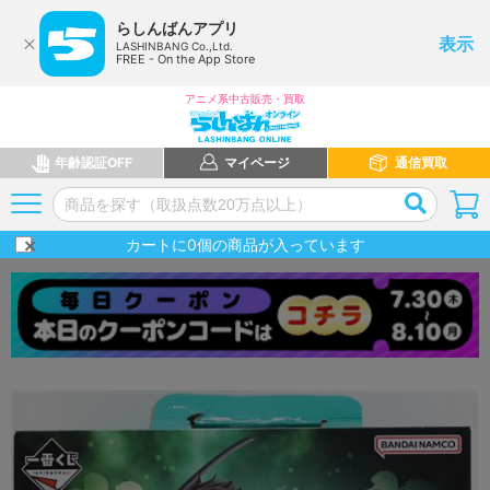
らしんばんアプリ
表示
LASHINBANG Co.,Ltd.
FREE - On the App Store
アニメ系中古販売・買取
年齢認証OFF
マイページ
通信買取
カートに
0
個の商品が入っています