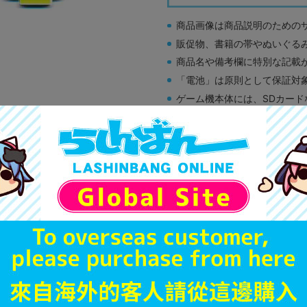
商品画像は商品説明のための
販促物、書籍の帯やぬいぐる
商品名や備考欄に特別な記載
「電池」は原則として保証対
ゲーム機本体には、SDカー
ディスク類の読み取り面のキ
す。
※詳細につきましてはコチラ
A
状態 :
新座流通センター
690
円 税
在庫あり