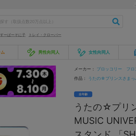
すーぱーそに子
トレイ・クローバー
ーム
男性向同人
女性向同人
メーカー：
ブロッコリー
フロ
作品：
うたの☆プリンスさまっ
全年齢
うたの☆プリンスさ
MUSIC UN
スタンド 「SH