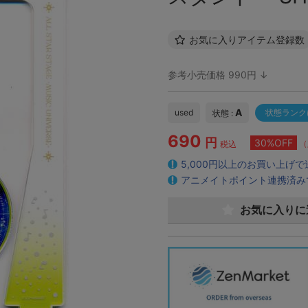
お気に入りアイテム登録数
参考小売価格 990円 ↓
A
used
状態ランク
状態 :
690
円
30%OFF
（
税込
5,000円以上のお買い上げ
アニメイトポイント連携済み
お気に入りに