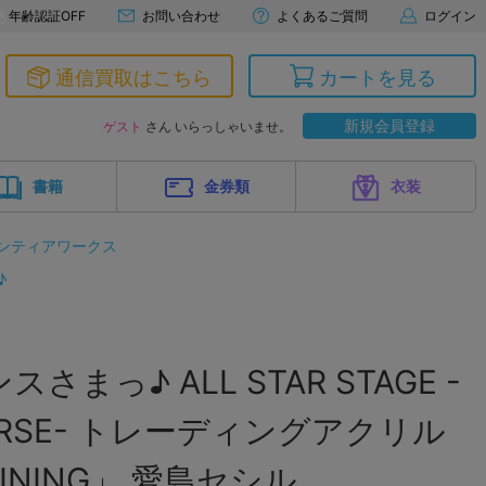
年齢認証OFF
お問い合わせ
よくあるご質問
ログイン
通信買取はこちら
カートを見る
新規会員登録
ゲスト
さん いらっしゃいませ。
書籍
金券類
衣装
ンティアワークス
♪
まっ♪ ALL STAR STAGE -
IVERSE- トレーディングアクリル
INING」 愛島セシル