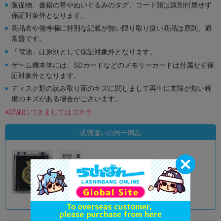
販促物、書籍の帯やぬいぐるみのタグ、コード類は原則付属せず
保証対象外となります。
商品名や備考欄に特別な記載が無い限り取り扱い商品は原則、通
常盤です。
「電池」は原則として保証対象外となります。
ゲーム機本体には、SDカードなどのメモリーカードは付属せず保
証対象外となります。
ディスク類の読み取り面のキズに関しまして再生に支障が無い程
度のキズがある場合がございます。
※詳細につきましてはコチラ
状態違いの同一商品
B
状態 :
オンライン
590
円 税込
在庫あり