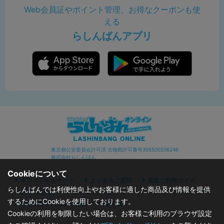
Web会員証やポイント管理、お得なクーポンも使
える
らしんばんアプリ
東京都公安委員会許可済 古物商許可番号305500206246
株式会社らしんばん
Cookieについて
オフィシャルサイト
よくあるご質問
通販ご利用ガイド
らしんばんでは利便性向上やお客様に適した商品及び情報を提供
お問い合わせ
セキュリティポリシー
プライバシーポリシー
するためにCookieを使用しております。
特定商取引に関する表記
利用規約
Cookieの利用を制限したい場合は、お客様ご利用のブラウザ設定