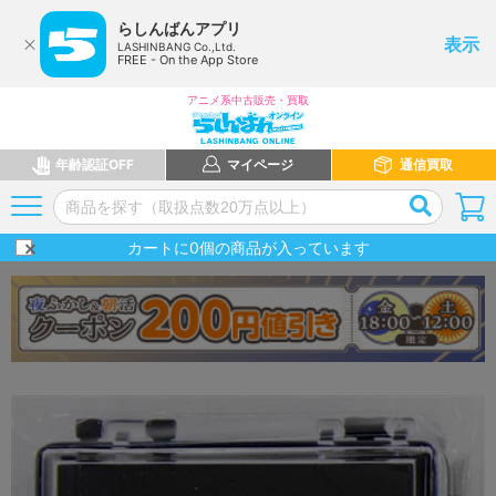
らしんばんアプリ
表示
LASHINBANG Co.,Ltd.
FREE - On the App Store
アニメ系中古販売・買取
年齢認証OFF
マイページ
通信買取
カートに
0
個の商品が入っています