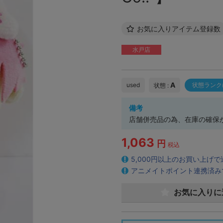
お気に入りアイテム登録数
水戸店
A
used
状態ランク
状態 :
備考
店舗併売品の為、在庫の確保
1,063
円
税込
5,000円以上のお買い上げ
アニメイトポイント連携済み
お気に入りに