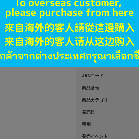
890
円 税
在庫あり
未開封
状態 :
高崎店
1,430
円 税
在庫あり
JANコード
商品番号
商品カテゴリ
発売日
種別
発売イベント