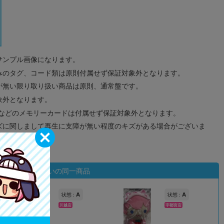
サンプル画像になります。
みのタグ、コード類は原則付属せず保証対象外となります。
が無い限り取り扱い商品は原則、通常盤です。
象外となります。
ドなどのメモリーカードは付属せず保証対象外となります。
ズに関しまして再生に支障が無い程度のキズがある場合がございま
状態違いの同一商品
A
A
状態 :
状態 :
川越店
宇都宮店