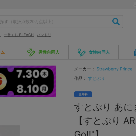
ス
一番くじ BLEACH
バンドリ
ーム
男性向同人
女性向同人
メーカー：
Strawberry Prince
作品：
すとぷり
全年齢
すとぷり あに
【すとぷり AREN
Go!!"】