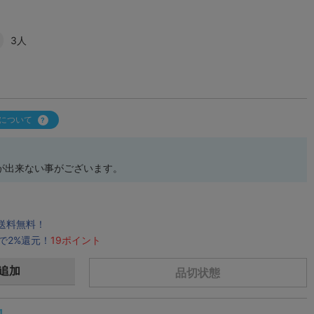
3人
について
が出来ない事がございます。
で送料無料！
で2%還元！
19ポイント
追加
品切状態