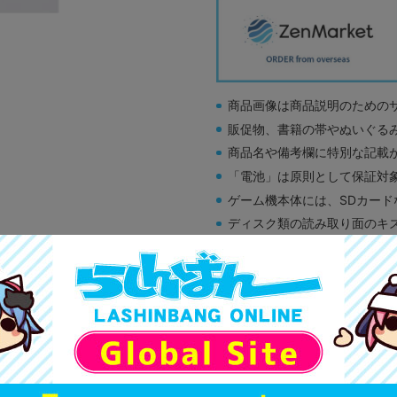
商品画像は商品説明のための
販促物、書籍の帯やぬいぐる
商品名や備考欄に特別な記載
「電池」は原則として保証対
ゲーム機本体には、SDカー
ディスク類の読み取り面のキ
す。
※詳細につきましてはコチラ
A
状態 :
オンライン