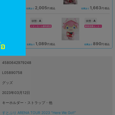
2,005
1,663
込
円 税込
円 税込
在庫あり
在庫あり
A
A
状態 :
状態 :
イオンモール新利府店
新座流通センター
1,089
890
込
円 税込
円 税込
在庫あり
在庫あり
4580642979248
L05890758
グッズ
2023年03月12日
キーホルダー・ストラップ・他
すとぷり ARENA TOUR 2023 "Here We Go!!"