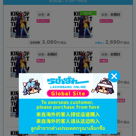
状態違いの同一商品
新入荷
A
未開封
状態 :
状態 :
オンライン
オンライン
3,080
2,690
円 税込
円 税込
品切状態
在庫あり
未開封
未開封
状態 :
状態 :
岡山店
小倉店
2,290
1,690
円 税込
円 税込
在庫あり
在庫あり
未開封
未開封
状態 :
状態 :
札幌店本館
プライムツリー赤池店
3,080
2,530
円 税込
円 税込
在庫あり
在庫あり
未開封
未開封
状態 :
状態 :