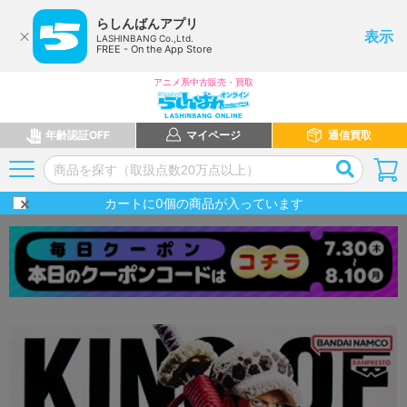
らしんばんアプリ
表示
LASHINBANG Co.,Ltd.
FREE - On the App Store
アニメ系中古販売・買取
年齢認証OFF
マイページ
通信買取
カートに
0
個の商品が入っています