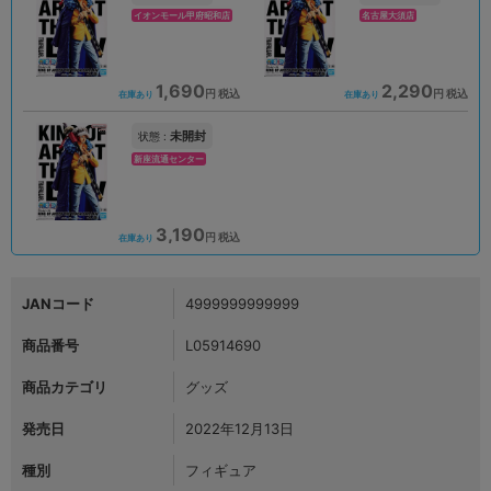
イオンモール甲府昭和店
名古屋大須店
1,690
2,290
円 税込
円 税込
在庫あり
在庫あり
未開封
状態 :
新座流通センター
3,190
円 税込
在庫あり
JANコード
4999999999999
商品番号
L05914690
商品カテゴリ
グッズ
発売日
2022年12月13日
種別
フィギュア