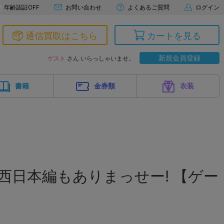
年齢認証OFF
お問い合わせ
よくあるご質問
ログイン
通信買取はこちら
カートを見る
新規会員登録
ゲスト
さん いらっしゃいませ。
書籍
金券類
衣装
2 西日本編もありまっせー! 【ゲー