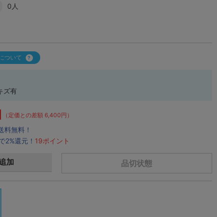
0人
について
キズ有
（定価との差額 6,400円）
で送料無料！
で2%還元！
19ポイント
追加
品切状態