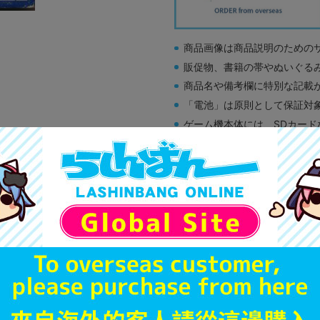
商品画像は商品説明のための
販促物、書籍の帯やぬいぐる
商品名や備考欄に特別な記載
「電池」は原則として保証対
ゲーム機本体には、SDカー
ディスク類の読み取り面のキ
す。
※詳細につきましてはコチラ
A
状態 :
オンライン
1,491
円 税
品切状態