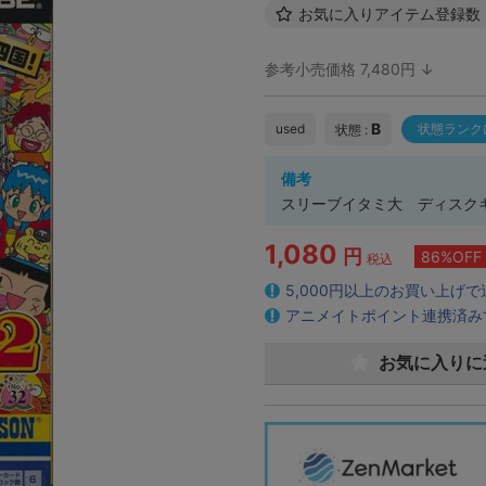
お気に入りアイテム登録数
参考小売価格 7,480円 ↓
B
used
状態ランク
状態 :
備考
スリーブイタミ大 ディスク
1,080
円
86%OFF
税込
5,000円以上のお買い上げ
アニメイトポイント連携済み
お気に入りに