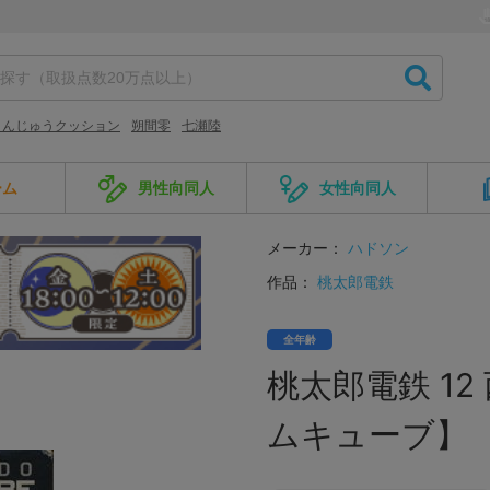
まんじゅうクッション
朔間零
七瀬陸
ーム
男性向同人
女性向同人
メーカー：
ハドソン
作品：
桃太郎電鉄
全年齢
桃太郎電鉄 1
ムキューブ】