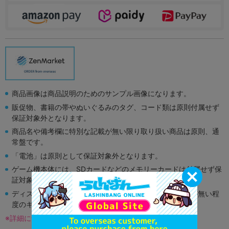
商品画像は商品説明のためのサンプル画像になります。
販促物、書籍の帯やぬいぐるみのタグ、コード類は原則付属せず
保証対象外となります。
商品名や備考欄に特別な記載が無い限り取り扱い商品は原則、通
常盤です。
「電池」は原則として保証対象外となります。
ゲーム機本体には、SDカードなどのメモリーカードは付属せず保
証対象外となります。
ディスク類の読み取り面のキズに関しまして再生に支障が無い程
度のキズがある場合がございます。
※詳細につきましてはコチラ