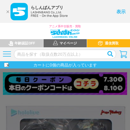
らしんばんアプリ
表示
LASHINBANG Co.,Ltd.
FREE - On the App Store
アニメ系中古販売・買取
年齢認証OFF
マイページ
通信買取
カートに
0
個の商品が入っています