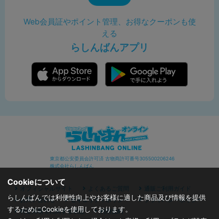
Web会員証やポイント管理、お得なクーポンも使
える
らしんばんアプリ
東京都公安委員会許可済 古物商許可番号305500206246
株式会社らしんばん
Cookieについて
オフィシャルサイト
よくあるご質問
通販ご利用ガイド
らしんばんでは利便性向上やお客様に適した商品及び情報を提供
お問い合わせ
セキュリティポリシー
プライバシーポリシー
するためにCookieを使用しております。
特定商取引に関する表記
利用規約