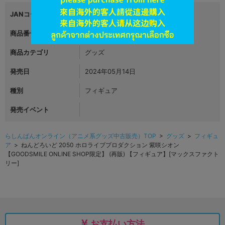
JANコード
4545784069189
商品番号
L05938721
商品カテゴリ
グッズ
発売日
2024年05月14日
種別
フィギュア
発売イベント
らしんばんオンライン（アニメ系グッズ中古販売）TOP
>
グッズ
>
フィギュ
ア
> ねんどろいど 2050 ホロライブプロダクション 紫咲シオン
【GOODSMILE ONLINE SHOP限定】 (再販) 【フィギュア】[マックスファクト
リー]
お支払い方法