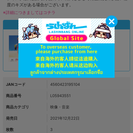
度のキズがある場合がございます。
※詳細につきましてはコチラ
状態違いの同一商品
A
状態 :
オンライン
7,790
円 税込
品切状態
JANコード
4560423195104
商品番号
L05943551
商品カテゴリ
映像・音楽
発売日
2021年12月22日
枚数
3