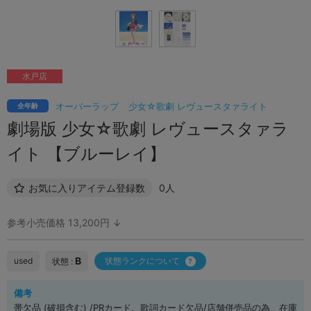
水戸店
オーバーラップ
少女☆歌劇 レヴュースタァライト
全年齢
劇場版 少女☆歌劇 レヴュースタァラ
イト 【ブルーレイ】
お気に入りアイテム登録数
0人
参考小売価格 13,200円 ↓
B
used
状態ランクについて
状態 :
備考
帯欠品 (破損含む) /PRカード、歌詞カード欠品/店舗併売品の為、在庫