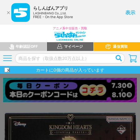
らしんばんアプリ
表示
LASHINBANG Co.,Ltd.
FREE - On the App Store
アニメ系中古販売・買取
年齢認証OFF
マイページ
通信買取
カートに
0
個の商品が入っています