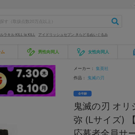
ルラキル KILL la KILL
アイドリッシュセブン きらどるぬいぐるみ
ーム
男性向同人
女性向同人
メーカー：
集英社
作品：
鬼滅の刃
全年齢
鬼滅の刃 オリ
弥 (Lサイズ
応募者全員サー