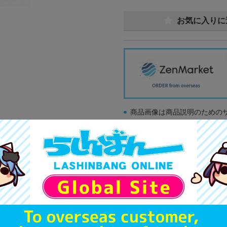
お気に入りに
商品画像は商品説明のための
販促物、書籍の帯やぬいぐる
商品名や備考欄に特別な記載
「電池」は原則として保証対
ゲーム機本体には、SDカー
ディスク類の読み取り面のキ
す。
※詳細につきましてはコチラ