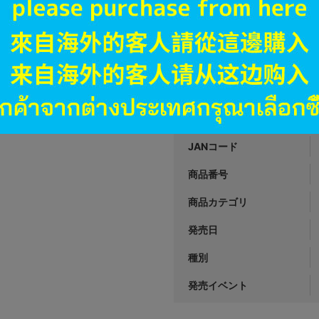
A
状態 :
オンライン
9,990
円 税
品切状態
JANコード
商品番号
商品カテゴリ
発売日
種別
発売イベント