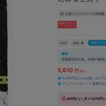
お気に入りアイテム登録数
池袋キャラパ
レス
A
used
状態ランク
状態 :
備考
店舗併売品の為、在庫の確保
5,610
円
税込
5,000円以上のお買い上げ
アニメイトポイント連携済み
なら
月々1,870円
か