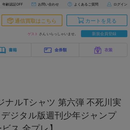
年齢認証OFF
お問い合わせ
よくあるご質問
ログイン
通信買取はこちら
カートを見る
新規会員登録
ゲスト
さん いらっしゃいませ。
書籍
金券類
衣装
ジナルTシャツ 第六弾 不死川実
) 【デジタル版週刊少年ジャンプ
ビス 全プレ】