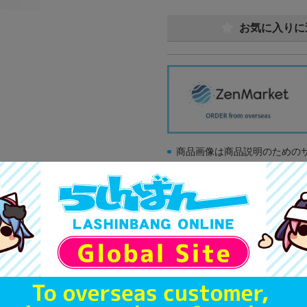
お気に入りに
商品画像は商品説明のための
販促物、書籍の帯やぬいぐる
商品名や備考欄に特別な記載
「電池」は原則として保証対
ゲーム機本体には、SDカー
ディスク類の読み取り面のキ
す。
※詳細につきましてはコチラ