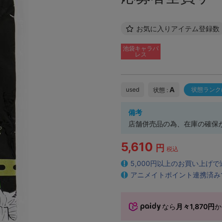
お気に入りアイテム登録数
池袋キャラパ
レス
A
used
状態ランク
状態 :
備考
店舗併売品の為、在庫の確保
5,610
円
税込
5,000円以上のお買い上げ
アニメイトポイント連携済み
なら
月々1,870円
か