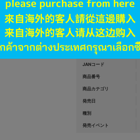
A
状態 :
オンライン
9,990
円 税
品切状態
JANコード
商品番号
商品カテゴリ
発売日
種別
発売イベント