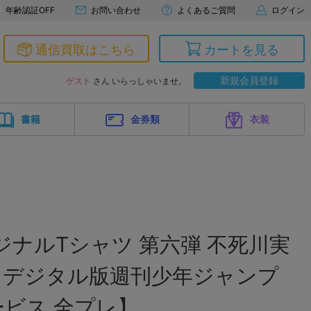
年齢認証OFF
お問い合わせ
よくあるご質問
ログイン
通信買取はこちら
カートを見る
新規会員登録
ゲスト
さん いらっしゃいませ。
書籍
金券類
衣装
ジナルTシャツ 第六弾 不死川実
) 【デジタル版週刊少年ジャンプ
ビス 全プレ】