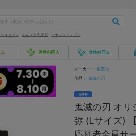
ッシュセブン
あんスタ 乱凪砂
イナズマイレブン
ーム
男性向同人
女性向同人
メーカー：
集英社
作品：
鬼滅の刃
全年齢
鬼滅の刃 オリ
弥 (Lサイズ
応募者全員サー