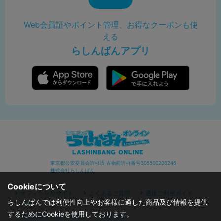
Web会員証やポイント管理、お得なクーポンも使
える
らしんばんアプリ
東京都公安委員会許可済 古物商許可番号305500206246
株式会社らしんばん
Cookieについて
オフィシャルサイト
よくあるご質問
通販ご利用ガイド
らしんばんでは利便性向上やお客様に適した商品及び情報を提供
お問い合わせ
セキュリティポリシー
プライバシーポリシー
するためにCookieを使用しております。
特定商取引に関する表記
利用規約