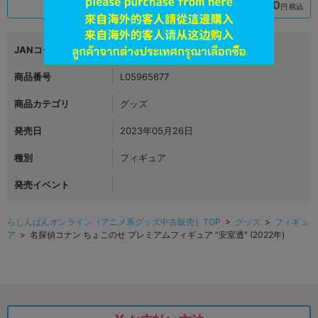
990
990
円 税込
円 税込
品切状態
在庫あり
JANコード
4580779521167
商品番号
L05965677
商品カテゴリ
グッズ
発売日
2023年05月26日
種別
フィギュア
発売イベント
らしんばんオンライン（アニメ系グッズ中古販売）TOP
>
グッズ
>
フィギュ
ア
> 名探偵コナン ちょこのせ プレミアムフィギュア "安室透" (2022年)