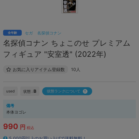
セガ
名探偵コナン
全年齢
名探偵コナン ちょこのせ プレミアム
フィギュア "安室透" (2022年)
お気に入りアイテム登録数
10人
B
used
状態ランクについて
状態 :
備考
本体ヨゴレ
990
円
税込
5,000円以上のお買い上げで送料無料！