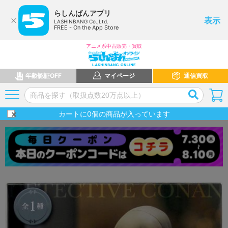
らしんばんアプリ
表示
LASHINBANG Co.,Ltd.
FREE - On the App Store
アニメ系中古販売・買取
年齢認証OFF
マイページ
通信買取
カートに
0
個の商品が入っています