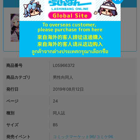
状態違いの同一商品
A
状態 :
オンライン
780
円 税込
品切状態
商品番号
L05966372
商品カテゴリ
男性向同人
発行日
2019年08月12日
ページ
24
種別
同人誌
サイズ
B5
発売イベント
コミックマーケット96/コミケ96