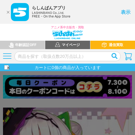
らしんばんアプリ
表示
LASHINBANG Co.,Ltd.
FREE - On the App Store
アニメ系中古販売・買取
年齢認証OFF
マイページ
通信買取
カートに
0
個の商品が入っています