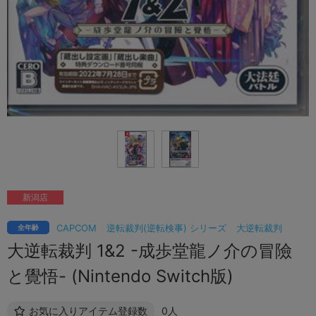
新潟店
CAPCOM
逆転裁判(逆転検事) シリーズ
大逆転裁判
全年齢
大逆転裁判 1&2 -成歩堂龍ノ介の冒險
と覺悟- (Nintendo Switch版)
お気に入りアイテム登録数
0人