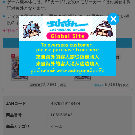
ゲーム機本体には、SDカードなどのメモリーカードは付属せず保
証対象外となります。
ディスク類の読み取り面のキズに関しまして再生に支障が無い程
度のキズがある場合がございます。
※詳細につきましてはコチラ
状態違いの同一商品
A
未開封
状態 :
状態 :
オンライン
札幌店本館
2,790
5,060
円 税込
円 税込
品切状態
在庫あり
JANコード
4976219118484
商品番号
L05966543
商品カテゴリ
ゲーム