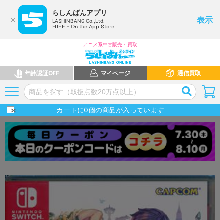
らしんばんアプリ
表示
LASHINBANG Co.,Ltd.
FREE - On the App Store
アニメ系中古販売・買取
年齢認証OFF
マイページ
通信買取
カートに
0
個の商品が入っています