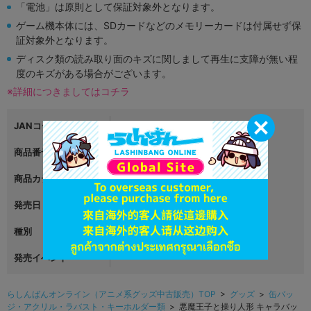
「電池」は原則として保証対象外となります。
ゲーム機本体には、SDカードなどのメモリーカードは付属せず保
証対象外となります。
ディスク類の読み取り面のキズに関しまして再生に支障が無い程
度のキズがある場合がございます。
※詳細につきましてはコチラ
JANコード
4550621113345
商品番号
L05973138
商品カテゴリ
グッズ
発売日
2024年07月27日
種別
缶バッジ
発売イベント
らしんばんオンライン（アニメ系グッズ中古販売）TOP
>
グッズ
>
缶バッ
ジ・アクリル・ラバスト・キーホルダー類
> 悪魔王子と操り人形 キャラバッ