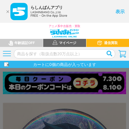
らしんばんアプリ
表示
LASHINBANG Co.,Ltd.
FREE - On the App Store
アニメ系中古販売・買取
年齢認証OFF
マイページ
通信買取
カートに
0
個の商品が入っています