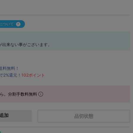
について
が出来ない事がございます。
で送料無料！
で2%還元！
102ポイント
ら。分割手数料無料
追加
品切状態