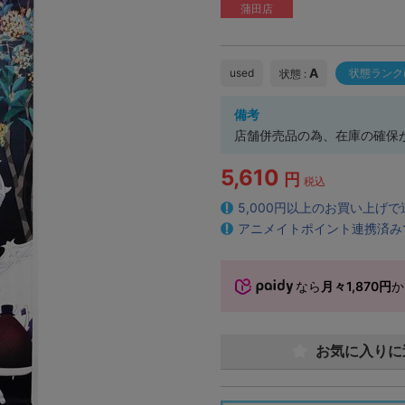
蒲田店
A
used
状態ランク
状態 :
備考
店舗併売品の為、在庫の確保
5,610
円
税込
5,000円以上のお買い上げ
アニメイトポイント連携済み
なら
月々1,870円
か
お気に入りに