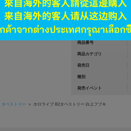
1,990
円 税
在庫あり
JANコード
商品番号
商品カテゴリ
発売日
種別
発売イベント
>
タペストリー
> ホロライブ B2タペストリー 白上フブキ