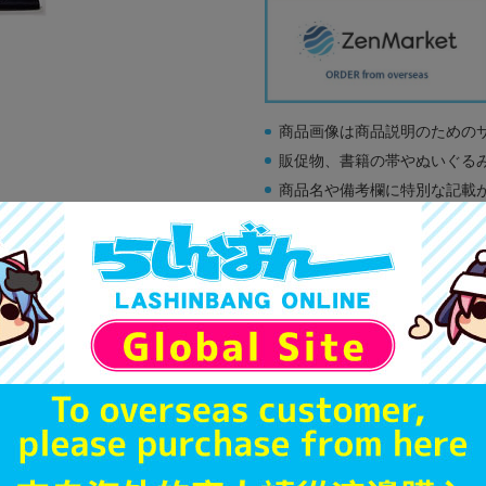
商品画像は商品説明のための
販促物、書籍の帯やぬいぐる
商品名や備考欄に特別な記載
「電池」は原則として保証対
ゲーム機本体には、SDカー
ディスク類の読み取り面のキ
す。
※詳細につきましてはコチラ
A
状態 :
オンライン