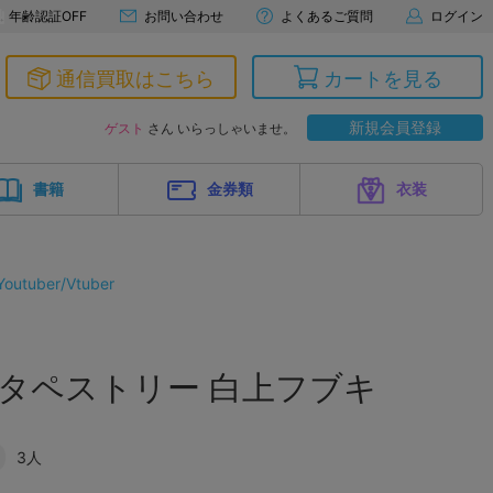
年齢認証OFF
お問い合わせ
よくあるご質問
ログイン
通信買取はこちら
カートを見る
新規会員登録
ゲスト
さん いらっしゃいませ。
書籍
金券類
衣装
tuber/Vtuber
2タペストリー 白上フブキ
3人