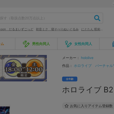
raccoon だるまいずごっど
初音ミク 寝そべりぬいぐるみ
にとたん 呪術廻戦
ーム
男性向同人
女性向同人
メーカー：
hololive
作品：
ホロライブ
バーチャルYou
全年齢
ホロライブ B
お気に入りアイテム登録数