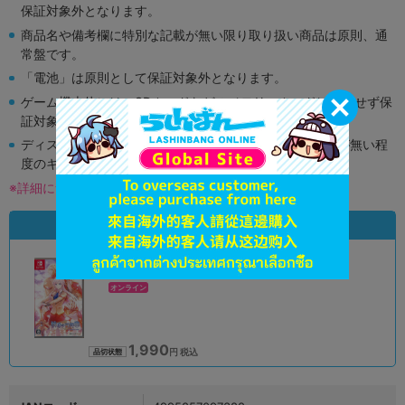
保証対象外となります。
商品名や備考欄に特別な記載が無い限り取り扱い商品は原則、通
常盤です。
「電池」は原則として保証対象外となります。
ゲーム機本体には、SDカードなどのメモリーカードは付属せず保
証対象外となります。
ディスク類の読み取り面のキズに関しまして再生に支障が無い程
度のキズがある場合がございます。
※詳細につきましてはコチラ
状態違いの同一商品
A
状態 :
オンライン
1,990
円 税込
品切状態