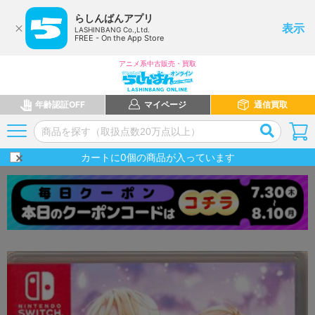
らしんばんアプリ
表示
LASHINBANG Co.,Ltd.
FREE - On the App Store
アニメ系中古販売・買取
年齢認証OFF
マイページ
通信買取
カートに
0
個の商品が入っています