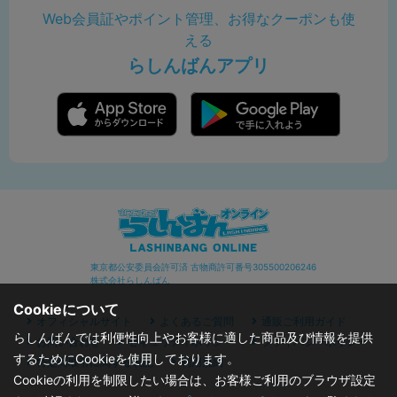
Web会員証やポイント管理、お得なクーポンも使
える
らしんばんアプリ
東京都公安委員会許可済 古物商許可番号305500206246
株式会社らしんばん
Cookieについて
オフィシャルサイト
よくあるご質問
通販ご利用ガイド
らしんばんでは利便性向上やお客様に適した商品及び情報を提供
お問い合わせ
セキュリティポリシー
プライバシーポリシー
するためにCookieを使用しております。
特定商取引に関する表記
利用規約
Cookieの利用を制限したい場合は、お客様ご利用のブラウザ設定