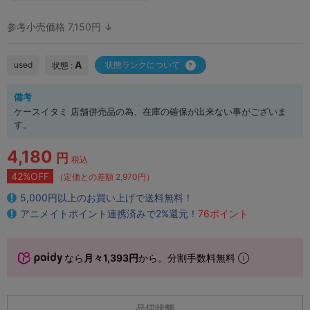
参考小売価格 7,150円 ↓
A
used
状態ランクについて
状態 :
備考
ケースイタミ 店舗併売品の為、在庫の確保が出来ない事がございま
す。
4,180
円
税込
42%OFF
（定価との差額 2,970円）
5,000円以上のお買い上げで送料無料！
アニメイトポイント連携済みで2%還元！
76ポイント
なら
月々1,393円
から。分割手数料無料
品切状態