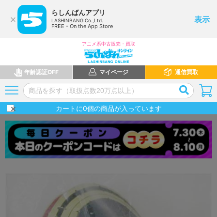
らしんばんアプリ
表示
LASHINBANG Co.,Ltd.
FREE - On the App Store
アニメ系中古販売・買取
年齢認証OFF
マイページ
通信買取
カートに
0
個の商品が入っています