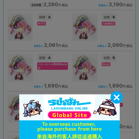
2,290
2,190
円 税込
円 税込
品切状態
在庫あり
A
B
状態 :
状態 :
神戸店
大阪梅田店
2,061
2,090
円 税込
円 税込
在庫あり
在庫あり
A
B
状態 :
状態 :
イオンモール津田沼North
郡山店
店
1,690
1,890
円 税込
円 税込
在庫あり
在庫あり
A
A
状態 :
状態 :
京都店２号館
新座流通センター
1,990
1,890
円 税込
円 税込
在庫あり
在庫あり
A
B
状態 :
状態 :