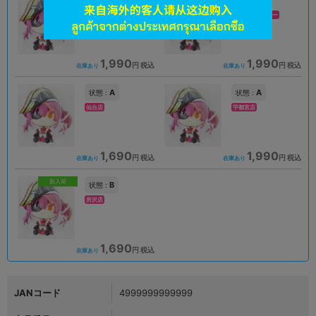
広島店
新座流通センター
1,990
1,990
円 税込
円 税込
在庫あり
在庫あり
A
A
状態 :
状態 :
仙台店
宇都宮店
1,690
1,990
円 税込
円 税込
在庫あり
在庫あり
新入荷
B
状態 :
所沢店
1,690
円 税込
在庫あり
JANコード
4999999999999