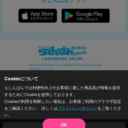
らしんばんアプリ
東京都公安委員会許可済 古物商許可番号305500206246
株式会社らしんばん
Cookieについて
オフィシャルサイト
よくあるご質問
通販ご利用ガイド
らしんばんでは利便性向上やお客様に適した商品及び情報を提供
お問い合わせ
セキュリティポリシー
プライバシーポリシー
するためにCookieを使用しております。
特定商取引に関する表記
利用規約
Cookieの利用を制限したい場合は、お客様ご利用のブラウザ設定
をご確認ください。 詳しくは
プライバシーポリシー
をご覧くださ
©2019 - 2026 Lashinbang Co.,Ltd.
い。
OK
品切状態