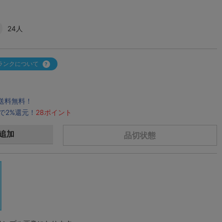
24人
ランクについて
で送料無料！
で2%還元！
28ポイント
追加
品切状態