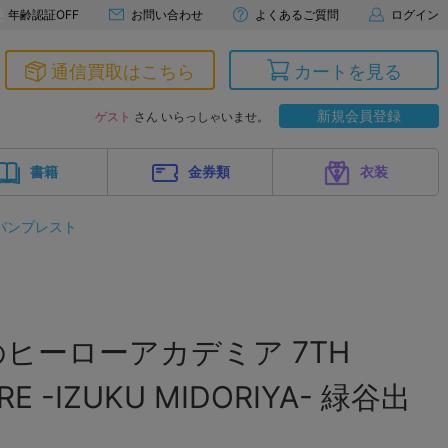
年齢認証OFF
お問い合わせ
よくあるご質問
ログイン
通信買取はこちら
カートを見る
新規会員登録
ゲスト
さん いらっしゃいませ。
書籍
金券類
衣装
バンプレスト
ヒーローアカデミア 7TH
RE -IZUKU MIDORIYA- 緑谷出