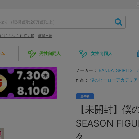
にじさんじ 剣持刀也
斑鳩三角
ーム
男性向同人
女性向同人
メーカー：
BANDAI SPIRITS
作品：
僕のヒーローアカデミア
全年齢
【未開封】僕の
SEASON FIGU
久