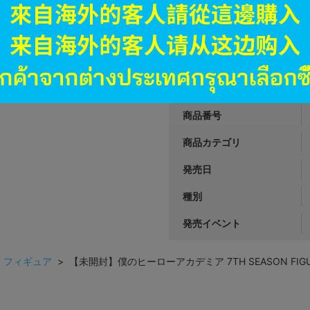
2,290
円 税
在庫あり
JANコード
商品番号
商品カテゴリ
発売日
種別
発売イベント
>
フィギュア
> 【未開封】僕のヒーローアカデミア 7TH SEASON FIGURE 