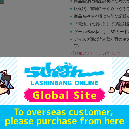
商品画像は商品説明のための
販促物、書籍の帯やぬいぐる
商品名や備考欄に特別な記載
「電池」は原則として保証対
ゲーム機本体には、SDカー
ディスク類の読み取り面のキ
す。
※詳細につきましてはコチラ
A
状態 :
オンライン
1,590
円 税
在庫あり
A
状態 :
浜松店