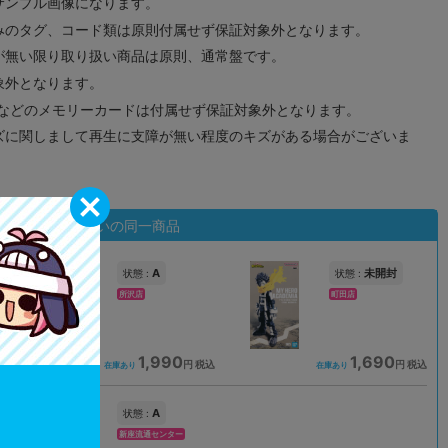
サンプル画像になります。
みのタグ、コード類は原則付属せず保証対象外となります。
が無い限り取り扱い商品は原則、通常盤です。
象外となります。
ドなどのメモリーカードは付属せず保証対象外となります。
ズに関しまして再生に支障が無い程度のキズがある場合がございま
状態違いの同一商品
A
未開封
状態 :
状態 :
所沢店
町田店
1,990
1,690
込
円 税込
円 税込
在庫あり
在庫あり
A
状態 :
新座流通センター