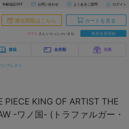
年齢認証OFF
お問い合わせ
よくあるご質問
ログイン
通信買取はこちら
カートを見る
新規会員登録
ゲスト
さん いらっしゃいませ。
書籍
金券類
衣装
バンプレスト
IECE KING OF ARTIST THE
.LAW -ワノ国- (トラファルガー・