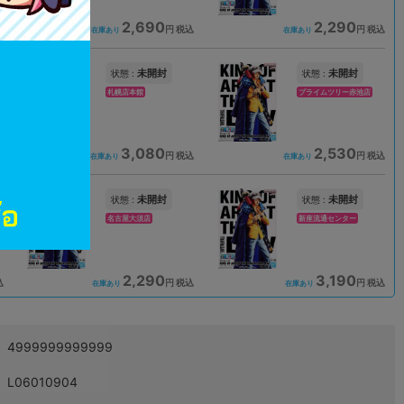
2,690
2,290
込
円 税込
円 税込
在庫あり
在庫あり
未開封
未開封
状態 :
状態 :
札幌店本館
プライムツリー赤池店
3,080
2,530
込
円 税込
円 税込
在庫あり
在庫あり
未開封
未開封
状態 :
状態 :
名古屋大須店
新座流通センター
2,290
3,190
込
円 税込
円 税込
在庫あり
在庫あり
4999999999999
L06010904