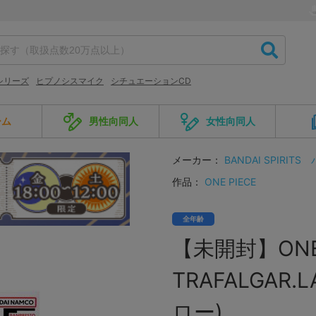
シリーズ
ヒプノシスマイク
シチュエーションCD
ーム
男性向同人
女性向同人
メーカー：
BANDAI SPIRITS
作品：
ONE PIECE
全年齢
【未開封】ONE P
TRAFALGAR
ロー)