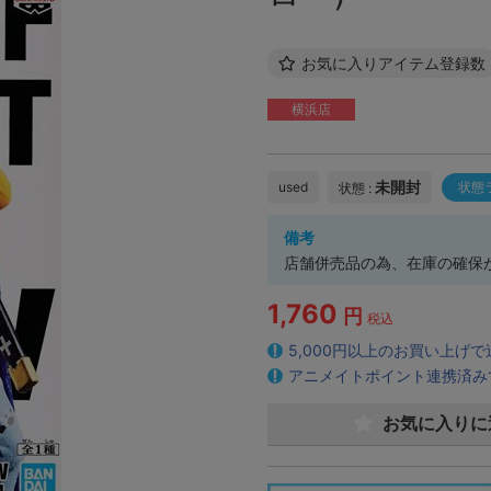
お気に入りアイテム登録数
横浜店
未開封
used
状態
状態 :
備考
店舗併売品の為、在庫の確保
1,760
円
税込
5,000円以上のお買い上げ
アニメイトポイント連携済み
お気に入りに