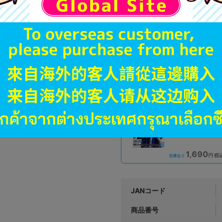
3,080
円 税
品切状態
未開封
状態 :
小倉店
1,690
円 税
在庫あり
未開封
状態 :
イオンモール甲府昭和店
1,690
円 税
在庫あり
JANコード
商品番号