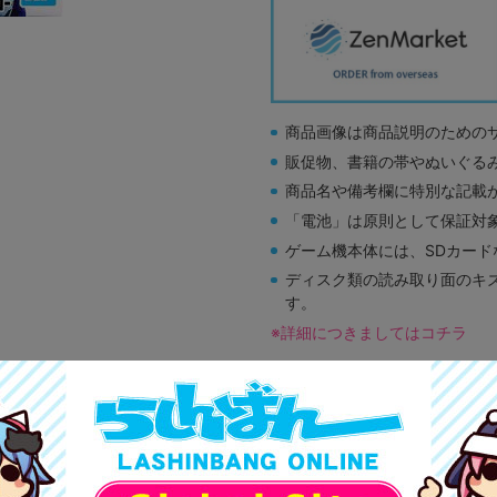
商品画像は商品説明のための
販促物、書籍の帯やぬいぐる
商品名や備考欄に特別な記載
「電池」は原則として保証対
ゲーム機本体には、SDカー
ディスク類の読み取り面のキ
す。
※詳細につきましてはコチラ
A
状態 :
オンライン