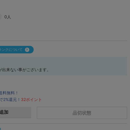
0人
ランクについて
が出来ない事がございます。
で送料無料！
で2%還元！
32ポイント
追加
品切状態