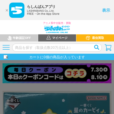
らしんばんアプリ
表示
LASHINBANG Co.,Ltd.
FREE - On the App Store
アニメ系中古販売・買取
年齢認証OFF
マイページ
通信買取
カートに
0
個の商品が入っています