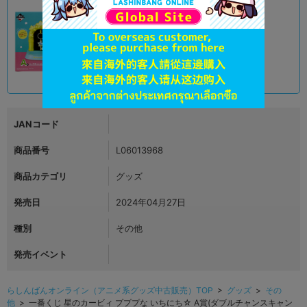
A
状態 :
オンライン
1,690
円 税込
品切状態
JANコード
商品番号
L06013968
商品カテゴリ
グッズ
発売日
2024年04月27日
種別
その他
発売イベント
らしんばんオンライン（アニメ系グッズ中古販売）TOP
>
グッズ
>
その
他
> 一番くじ 星のカービィ プププな いちにち☆ A賞(ダブルチャンスキャン