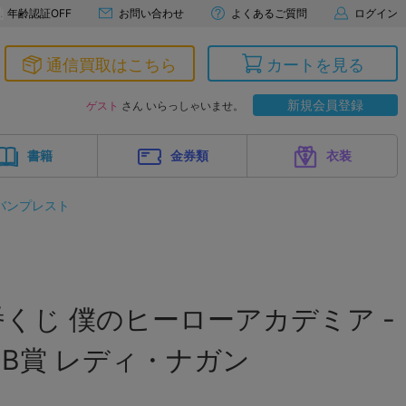
年齢認証OFF
お問い合わせ
よくあるご質問
ログイン
通信買取はこちら
カートを見る
新規会員登録
ゲスト
さん いらっしゃいませ。
書籍
金券類
衣装
バンプレスト
くじ 僕のヒーローアカデミア -
 B賞 レディ・ナガン