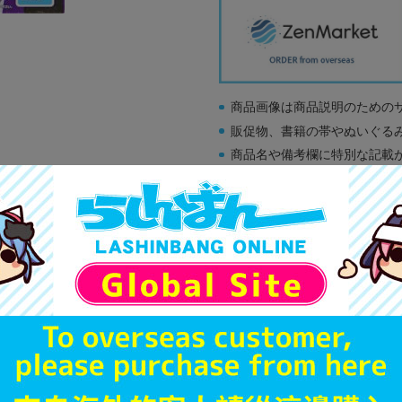
商品画像は商品説明のための
販促物、書籍の帯やぬいぐる
商品名や備考欄に特別な記載
「電池」は原則として保証対
ゲーム機本体には、SDカー
ディスク類の読み取り面のキ
す。
※詳細につきましてはコチラ
A
状態 :
オンライン