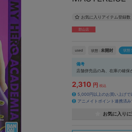
お気に入りアイテム登録数
郡山店
未開封
used
状態
状態 :
備考
店舗併売品の為、在庫の確保
2,310
円
税込
5,000円以上のお買い上げ
アニメイトポイント連携済み
お気に入りに