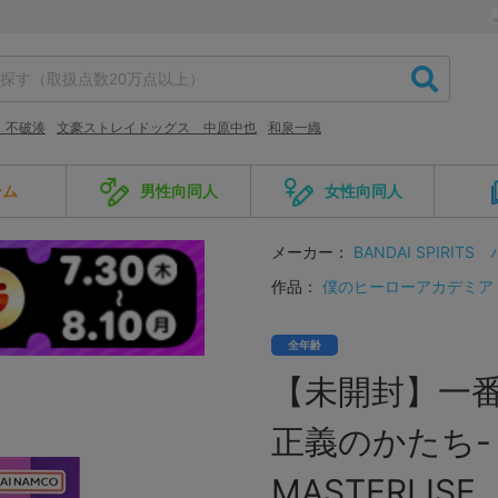
 不破湊
文豪ストレイドッグス 中原中也
和泉一織
ーム
男性向同人
女性向同人
メーカー：
BANDAI SPIRITS
作品：
僕のヒーローアカデミア
全年齢
【未開封】一番
正義のかたち-
MASTERLISE