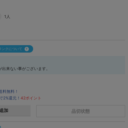
1人
ランクについて
が出来ない事がございます。
で送料無料！
で2%還元！
42ポイント
追加
品切状態