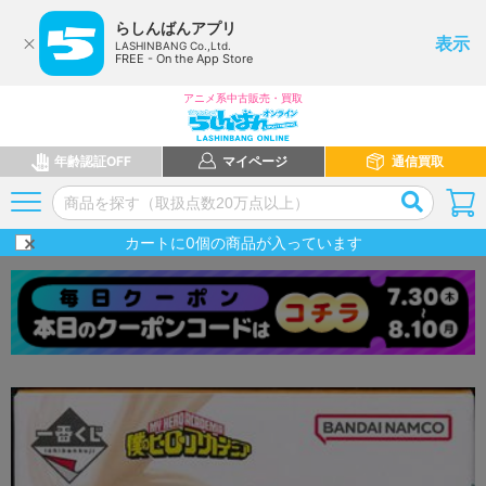
らしんばんアプリ
表示
LASHINBANG Co.,Ltd.
FREE - On the App Store
アニメ系中古販売・買取
年齢認証OFF
マイページ
通信買取
カートに
0
個の商品が入っています