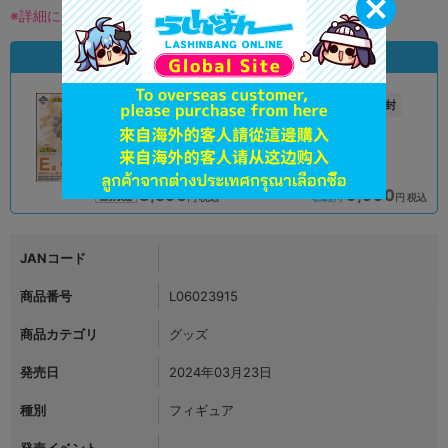
※詳細につきましてはコチラ
状態違いの同一商品
A
未開封
状態 :
状態 :
オンライン
アリオ倉敷店
8,590
9,990
円 税込
円 税込
品切状態
在庫あり
JANコード
商品番号
L06023915
商品カテゴリ
グッズ
発売日
2024年03月23日
種別
フィギュア