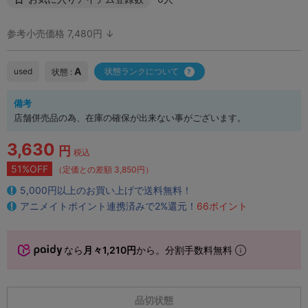
参考小売価格 7,480円 ↓
A
used
状態ランクについて
状態 :
備考
店舗併売品の為、在庫の確保が出来ない事がございます。
3,630
円
税込
51%OFF
（定価との差額 3,850円）
5,000円以上のお買い上げで送料無料！
アニメイトポイント連携済みで2%還元！
66ポイント
なら
月々1,210円
から。分割手数料無料
品切状態