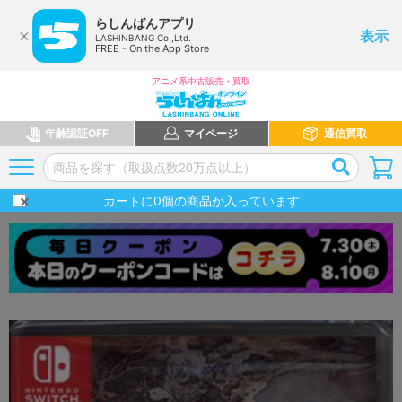
らしんばんアプリ
表示
LASHINBANG Co.,Ltd.
FREE - On the App Store
アニメ系中古販売・買取
年齢認証OFF
マイページ
通信買取
カートに
0
個の商品が入っています