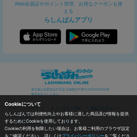
Web会員証やポイント管理、お得なクーポンも使
える
らしんばんアプリ
東京都公安委員会許可済 古物商許可番号305500206246
株式会社らしんばん
Cookieについて
オフィシャルサイト
よくあるご質問
通販ご利用ガイド
らしんばんでは利便性向上やお客様に適した商品及び情報を提供
お問い合わせ
セキュリティポリシー
プライバシーポリシー
するためにCookieを使用しております。
特定商取引に関する表記
利用規約
Cookieの利用を制限したい場合は、お客様ご利用のブラウザ設定
をご確認ください。 詳しくは
プライバシーポリシー
をご覧くださ