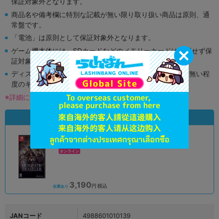
保証対象外となります。
商品名や備考欄に特別な記載が無い限り取り扱い商品は原則、通
常盤です。
「電池」は原則として保証対象外となります。
ゲーム機本体には、SDカードなどのメモリーカードは付属せず保
証対象外となります。
ディスク類の読み取り面のキズに関しまして再生に支障が無い程
度のキズがある場合がございます。
※詳細につきましてはコチラ
状態違いの同一商品
A
状態 :
オンライン
3,190
円 税込
在庫あり
JANコード
4988601010139