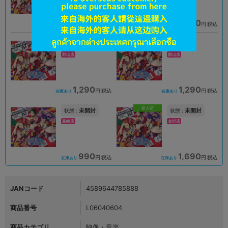
1,290
1,290
円 税込
円 税込
在庫あり
在庫あり
未開封
A
状態 :
状態 :
郡山店
郡山店
1,290
1,290
円 税込
円 税込
在庫あり
在庫あり
新入荷
未開封
未開封
状態 :
状態 :
高崎店
金沢店
990
1,690
円 税込
円 税込
在庫あり
在庫あり
JANコード
4589644785888
商品番号
L06040604
商品カテゴリ
映像・音楽