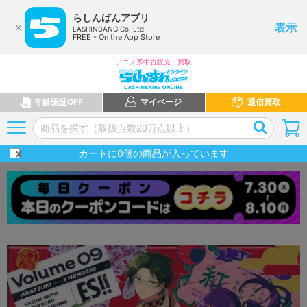
らしんばんアプリ
表示
LASHINBANG Co.,Ltd.
FREE - On the App Store
アニメ系中古販売・買取
年齢認証OFF
マイページ
通信買取
カートに
0
個の商品が入っています