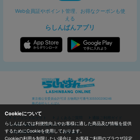
Web会員証やポイント管理、お得なクーポンも使
える
らしんばんアプリ
東京都公安委員会許可済 古物商許可番号305500206246
株式会社らしんばん
Cookieについて
オフィシャルサイト
よくあるご質問
通販ご利用ガイド
らしんばんでは利便性向上やお客様に適した商品及び情報を提供
お問い合わせ
セキュリティポリシー
プライバシーポリシー
するためにCookieを使用しております。
特定商取引に関する表記
利用規約
Cookieの利用を制限したい場合は、お客様ご利用のブラウザ設定