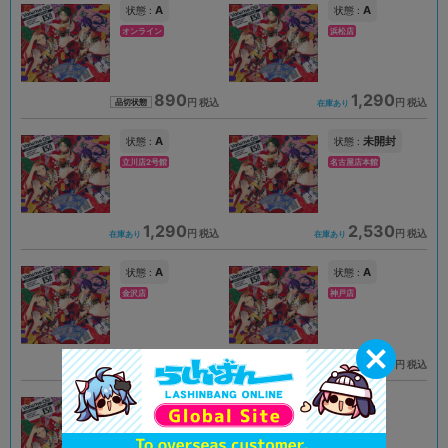
A
A
状態 :
状態 :
オンライン
浜松店
890
1,290
円 税込
円 税込
品切状態
在庫あり
A
未開封
状態 :
状態 :
立川店2号館
名古屋店本館
1,290
2,530
円 税込
円 税込
在庫あり
在庫あり
A
A
状態 :
状態 :
金沢店
神戸店
1,290
1,990
円 税込
円 税込
在庫あり
在庫あり
A
A
状態 :
状態 :
横浜店
京都店２号館