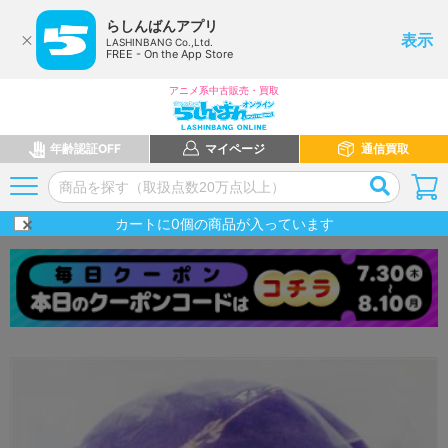
らしんばんアプリ
表示
LASHINBANG Co.,Ltd.
FREE - On the App Store
アニメ系中古販売・買取
年齢認証OFF
マイページ
通信買取
カートに
0
個の商品が入っています