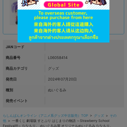
A
状態 :
新座流通センター
690
円 税込
在庫あり
JANコード
商品番号
L06058414
商品カテゴリ
グッズ
発売日
2024年07月20日
種別
ぬいぐるみ
発売イベント
らしんばんオンライン（アニメ系グッズ中古販売）TOP
>
グッズ
>
その
他
> 一番くじ 劇場版 すとぷり はじまりの物語 ～Strawberry School
Festival!!!～ ななもり。 ぬいぐるみ賞 オリジナルぬいぐるみ ななもり。