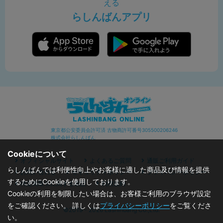
える
らしんばんアプリ
東京都公安委員会許可済 古物商許可番号305500206246
株式会社らしんばん
Cookieについて
オフィシャルサイト
よくあるご質問
通販ご利用ガイド
らしんばんでは利便性向上やお客様に適した商品及び情報を提供
お問い合わせ
セキュリティポリシー
プライバシーポリシー
するためにCookieを使用しております。
特定商取引に関する表記
利用規約
Cookieの利用を制限したい場合は、お客様ご利用のブラウザ設定
をご確認ください。 詳しくは
プライバシーポリシー
をご覧くださ
©2019 - 2026 Lashinbang Co.,Ltd.
い。