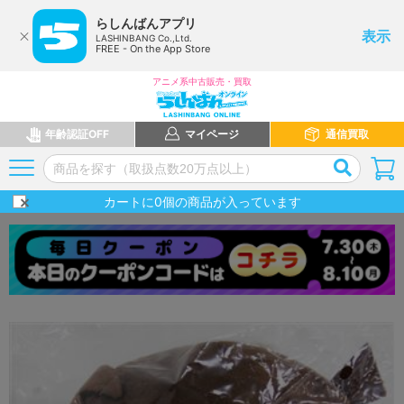
らしんばんアプリ
表示
LASHINBANG Co.,Ltd.
FREE - On the App Store
アニメ系中古販売・買取
年齢認証OFF
マイページ
通信買取
カートに
0
個の商品が入っています