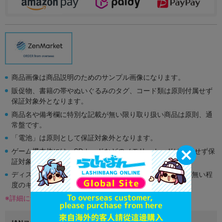
商品画像は商品説明のためのサンプル画像になります。
販促物、書籍の帯やぬいぐるみのタグ、コード類は原則付属せず
保証対象外となります。
商品名や備考欄に特別な記載が無い限り取り扱い商品は原則、通
常盤です。
「電池」は原則として保証対象外となります。
ゲーム機本体には、SDカードなどのメモリーカードは付属せず保
証対象外となります。
ディスク類の読み取り面のキズに関しまして再生に支障が無い程
度のキズがある場合がございます。
※詳細につきましてはコチラ