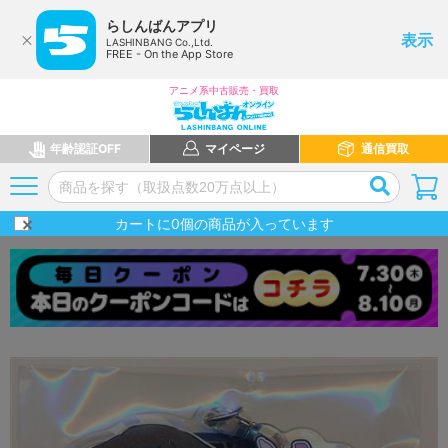
らしんばんアプリ
表示
LASHINBANG Co.,Ltd.
FREE - On the App Store
アニメ系中古販売・買取
年齢認証OFF
マイページ
通信買取
カートに
0
個の商品が入っています