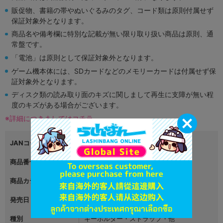
販促物、書籍の帯やぬいぐるみのタグ、コード類は原則付属せず
保証対象外となります。
商品名や備考欄に特別な記載が無い限り取り扱い商品は原則、通
常盤です。
「電池」は原則として保証対象外となります。
ゲーム機本体には、SDカードなどのメモリーカードは付属せず保
証対象外となります。
ディスク類の読み取り面のキズに関しまして再生に支障が無い程
度のキズがある場合がございます。
※詳細につきましてはコチラ
JANコード
4589691208736|4589691208743
商品番号
L06069172
商品カテゴリ
グッズ
発売日
2023年09月15日
種別
キーホルダー・ストラップ・他