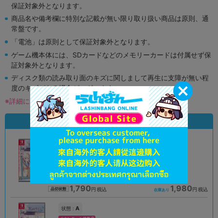
保証対象外となります。
商品名や備考欄に特別な記載が無い限り取り扱い商品は原則、通
常盤です。
「電池」は原則として保証対象外となります。
ゲーム機本体には、SDカードなどのメモリーカードは付属せず保
証対象外となります。
ディスク類の読み取り面のキズに関しまして再生に支障が無い程
度のキズがある場合がございます。
※詳細につきましてはコチラ
状態違いの同一商品
A
A
状態 :
状態 :
オンライン
大阪梅田店
1,790
1,980
円 税込
円 税込
品切状態
在庫あり
A
状態 :