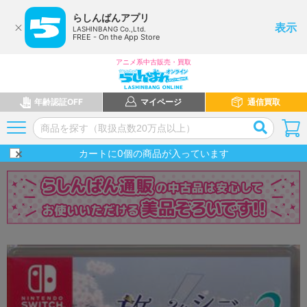
らしんばんアプリ
表示
LASHINBANG Co.,Ltd.
FREE - On the App Store
アニメ系中古販売・買取
年齢認証OFF
マイページ
通信買取
カートに
0
個の商品が入っています