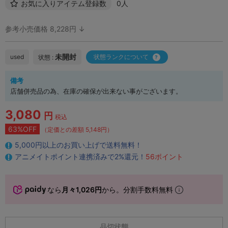
お気に入りアイテム登録数
0人
参考小売価格 8,228円 ↓
未開封
used
状態ランクについて
状態 :
備考
店舗併売品の為、在庫の確保が出来ない事がございます。
3,080
円
税込
63%OFF
（定価との差額 5,148円）
5,000円以上のお買い上げで送料無料！
アニメイトポイント連携済みで2%還元！
56ポイント
なら
月々1,026円
から。分割手数料無料
品切状態