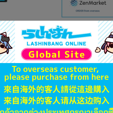
商品画像は商品説明のための
販促物、書籍の帯やぬいぐる
商品名や備考欄に特別な記載
「電池」は原則として保証対
ゲーム機本体には、SDカー
ディスク類の読み取り面のキ
す。
※詳細につきましてはコチラ
JANコード
商品番号
商品カテゴリ
発売日