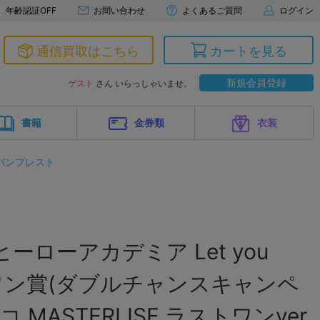
年齢認証OFF
お問い合わせ
よくあるご質問
ログイン
通信買取はこちら
カートを見る
新規会員登録
ゲスト
さん いらっしゃいませ。
書籍
金券類
衣装
バンプレスト
ーローアカデミア Let you
トワン賞(ダブルチャンスキャンペ
 MASTERLISE ラストワンver.