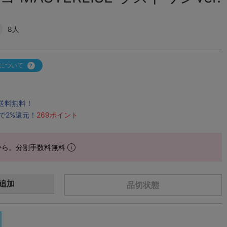
8人
について
で送料無料！
で2%還元！
269ポイント
から。分割手数料無料
追加
品切状態