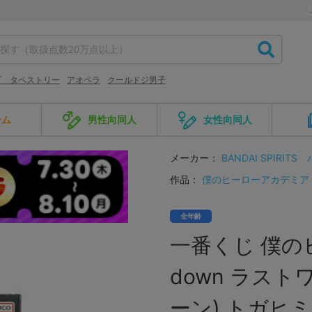
ブ タペストリー
アオペラ
クールドジ男子
ーム
男性向同人
女性向同人
メーカー：
BANDAI SPIRITS
作品：
僕のヒーローアカデミア
全年齢
一番くじ 僕のヒ
down ラス
ーン) トガヒミコ