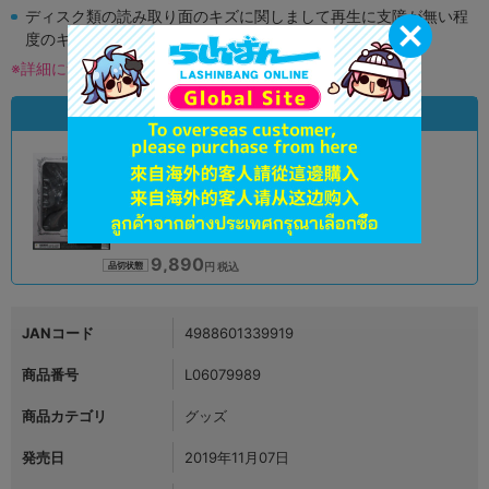
ディスク類の読み取り面のキズに関しまして再生に支障が無い程
度のキズがある場合がございます。
※詳細につきましてはコチラ
状態違いの同一商品
A
状態 :
オンライン
9,890
円 税込
品切状態
JANコード
4988601339919
商品番号
L06079989
商品カテゴリ
グッズ
発売日
2019年11月07日