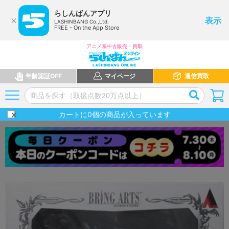
らしんばんアプリ
表示
LASHINBANG Co.,Ltd.
FREE - On the App Store
アニメ系中古販売・買取
年齢認証OFF
マイページ
通信買取
カートに
0
個の商品が入っています