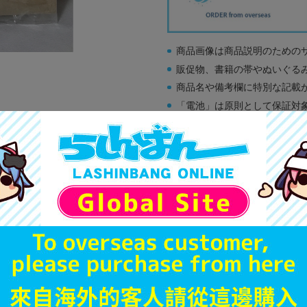
商品画像は商品説明のための
販促物、書籍の帯やぬいぐる
商品名や備考欄に特別な記載
「電池」は原則として保証対
ゲーム機本体には、SDカー
ディスク類の読み取り面のキ
す。
※詳細につきましてはコチラ
A
状態 :
オンライン
2,690
円 税
品切状態