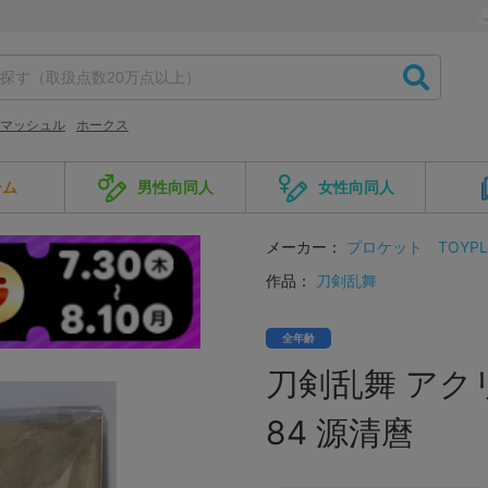
マッシュル
ホークス
ーム
男性向同人
女性向同人
メーカー：
プロケット
TOYP
作品：
刀剣乱舞
全年齢
刀剣乱舞 アク
84 源清麿