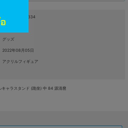
4580525854334
L06082329
グッズ
2022年08月05日
アクリルフィギュア
キャラスタンド (跪坐) 中 84 源清麿