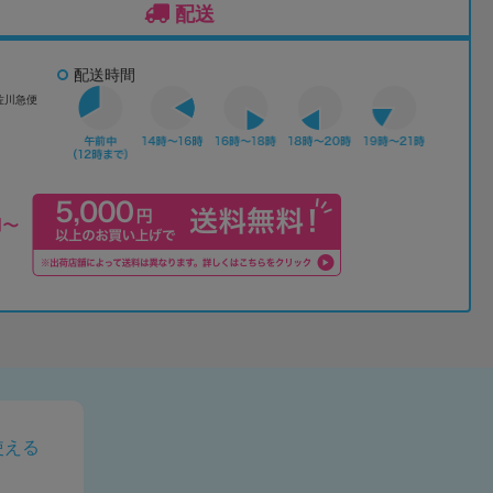
配送
配送時間
佐川急便
使える