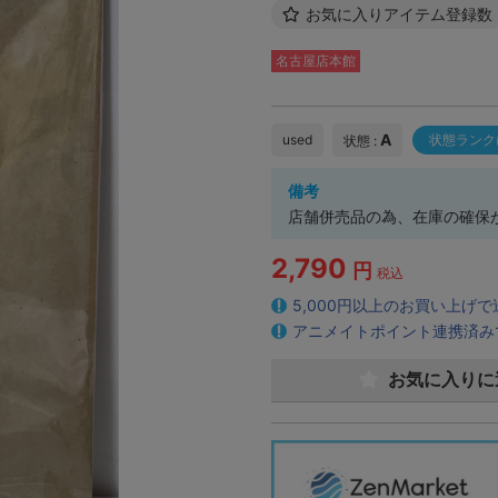
お気に入りアイテム登録数
名古屋店本館
A
used
状態ランク
状態 :
備考
店舗併売品の為、在庫の確保
2,790
円
税込
5,000円以上のお買い上げ
アニメイトポイント連携済み
お気に入りに