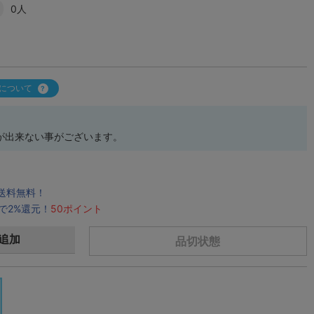
0人
について
が出来ない事がございます。
で送料無料！
で2%還元！
50ポイント
追加
品切状態