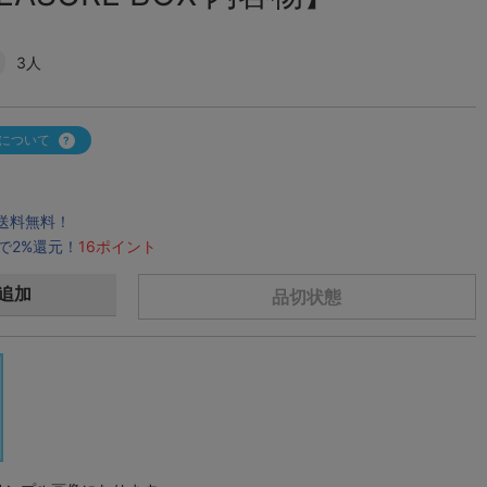
3人
について
で送料無料！
で2%還元！
16ポイント
追加
品切状態