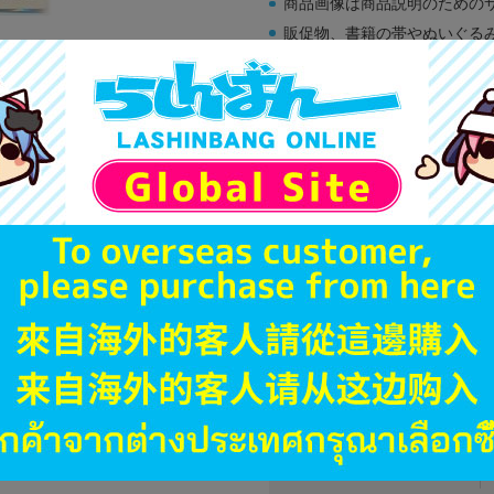
商品画像は商品説明のための
販促物、書籍の帯やぬいぐる
商品名や備考欄に特別な記載
「電池」は原則として保証対
ゲーム機本体には、SDカー
ディスク類の読み取り面のキ
す。
※詳細につきましてはコチラ
JANコード
商品番号
商品カテゴリ
発売日
種別
発売イベント