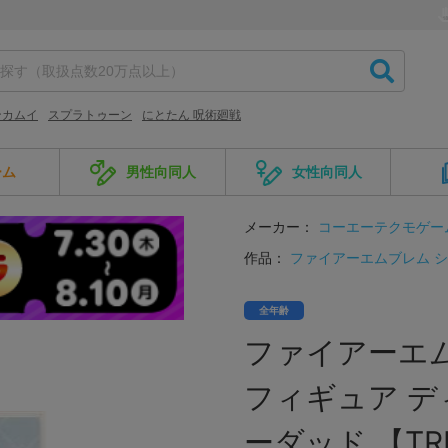
ンカムイ
スプラトゥーン
にとたん 呪術廻戦
ーム
男性向同人
女性向同人
メーカー：
コーエーテクモゲー
作品：
ファイアーエムブレム 
全年齢
ファイアーエム
フィギュア デ
ーダッド 【TRE