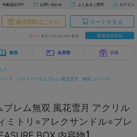
年齢認証OFF
お問い合わせ
よくあるご質問
ログイン
通信買取はこちら
カートを見る
新規会員登録
ゲスト
さん いらっしゃいませ。
書籍
金券類
衣装
ムス
シリーズ
ファイアーエムブレム 風花雪月
無双 シリーズ
ブレム無双 風花雪月 アクリル
ィミトリ=アレクサンドル=ブレ
ASURE BOX 内容物】