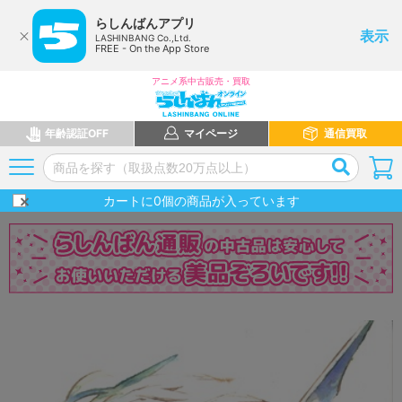
らしんばんアプリ
表示
LASHINBANG Co.,Ltd.
FREE - On the App Store
アニメ系中古販売・買取
年齢認証OFF
マイページ
通信買取
カートに
0
個の商品が入っています