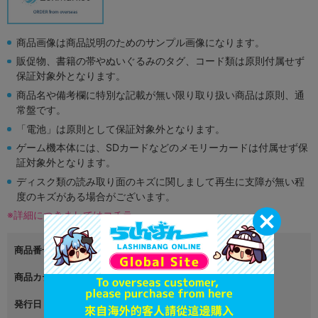
商品画像は商品説明のためのサンプル画像になります。
販促物、書籍の帯やぬいぐるみのタグ、コード類は原則付属せず
保証対象外となります。
商品名や備考欄に特別な記載が無い限り取り扱い商品は原則、通
常盤です。
「電池」は原則として保証対象外となります。
ゲーム機本体には、SDカードなどのメモリーカードは付属せず保
証対象外となります。
ディスク類の読み取り面のキズに関しまして再生に支障が無い程
度のキズがある場合がございます。
※詳細につきましてはコチラ
商品番号
L00609171
商品カテゴリ
女性向同人
発行日
2006年08月11日