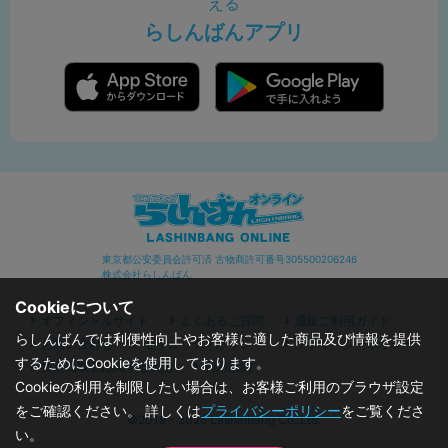
える
らしんばんアプリ
東京都公安委員会許可済 古物商許可番号305500206246
株式会社らしんばん
Cookieについて
オフィシャルサイト
よくあるご質問
通販ご利用ガイド
らしんばんでは利便性向上やお客様に適した商品及び情報を提供
お問い合わせ
セキュリティポリシー
プライバシーポリシー
するためにCookieを使用しております。
特定商取引に関する表記
利用規約
Cookieの利用を制限したい場合は、お客様ご利用のブラウザ設定
をご確認ください。 詳しくは
プライバシーポリシー
をご覧くださ
©2019 - 2026 Lashinbang Co.,Ltd.
い。