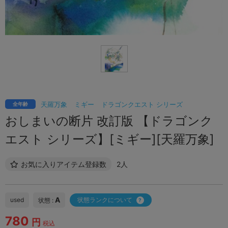
天羅万象
ミギー
ドラゴンクエスト シリーズ
全年齢
おしまいの断片 改訂版 【ドラゴンク
エスト シリーズ】[ミギー][天羅万象]
お気に入りアイテム登録数
2人
A
used
状態ランクについて
状態 :
780
円
税込