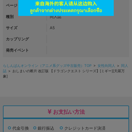
ページ
240
種別
同人誌
サイズ
A5
カップリング
発売イベント
らしんばんオンライン（アニメ系グッズ中古販売）TOP
>
女性向同人
>
同人
誌
> おしまいの断片 改訂版 【ドラゴンクエスト シリーズ】[ミギー][天羅万
象]
お支払い方法
代金引換
銀行振込
クレジットカード決済