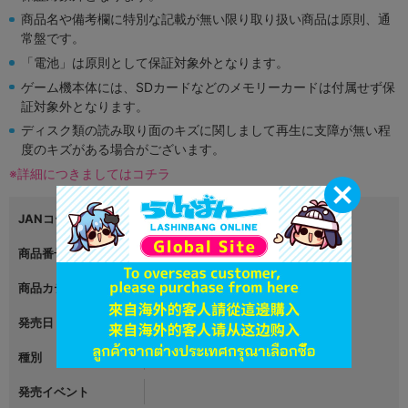
商品名や備考欄に特別な記載が無い限り取り扱い商品は原則、通
常盤です。
「電池」は原則として保証対象外となります。
ゲーム機本体には、SDカードなどのメモリーカードは付属せず保
証対象外となります。
ディスク類の読み取り面のキズに関しまして再生に支障が無い程
度のキズがある場合がございます。
※詳細につきましてはコチラ
JANコード
4589675715618
商品番号
L06092732
商品カテゴリ
グッズ
発売日
2024年02月07日
種別
フィギュア
発売イベント