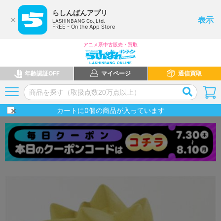
らしんばんアプリ
表示
LASHINBANG Co.,Ltd.
FREE - On the App Store
アニメ系中古販売・買取
年齢認証OFF
マイページ
通信買取
カートに
0
個の商品が入っています