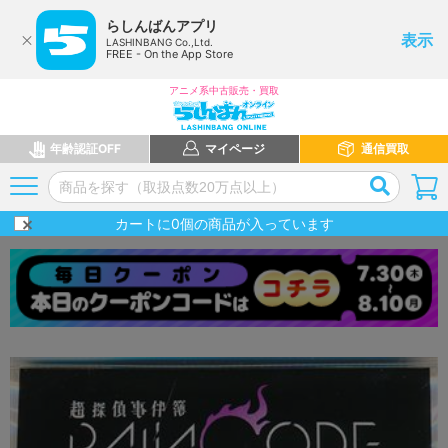
らしんばんアプリ
表示
LASHINBANG Co.,Ltd.
FREE - On the App Store
アニメ系中古販売・買取
年齢認証OFF
マイページ
通信買取
カートに
0
個の商品が入っています