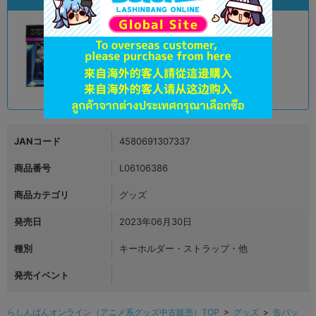
未開封
状態 :
アリオ倉敷店
440
円 税込
在庫あり
JANコード
4580691307337
商品番号
L06106386
商品カテゴリ
グッズ
発売日
2023年06月30日
種別
キーホルダー・ストラップ・他
発売イベント
らしんばんオンライン（アニメ系グッズ中古販売）TOP
>
グッズ
>
缶バッ