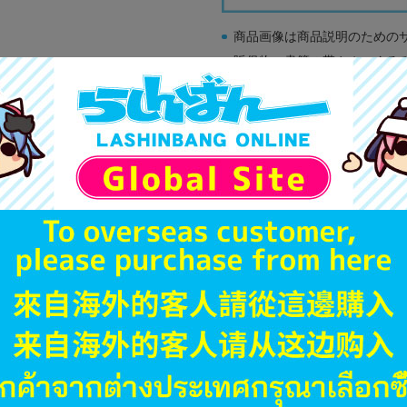
商品画像は商品説明のための
販促物、書籍の帯やぬいぐる
商品名や備考欄に特別な記載
「電池」は原則として保証対
ゲーム機本体には、SDカー
ディスク類の読み取り面のキ
す。
※詳細につきましてはコチラ
JANコード
商品番号
商品カテゴリ
発売日
ハード