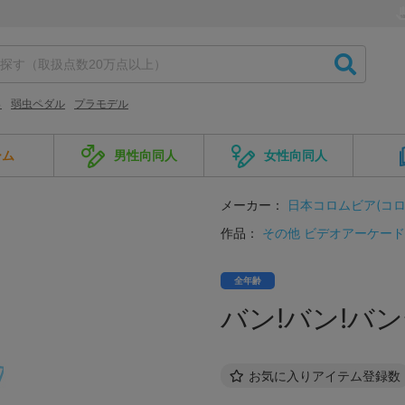
っ
弱虫ペダル
プラモデル
ーム
男性向同人
女性向同人
メーカー：
日本コロムビア(コ
作品：
その他 ビデオアーケー
全年齢
バン!バン!バンデ
お気に入りアイテム登録数