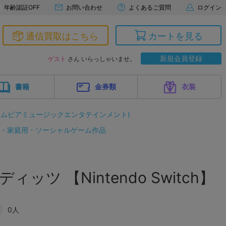
年齢認証OFF
お問い合わせ
よくあるご質問
ログイン
通信買取はこちら
カートを見る
新規会員登録
ゲスト
さん いらっしゃいませ。
書籍
金券類
衣装
ロムビアミュージックエンタテインメント)
ド・家庭用・ソーシャルゲーム作品
ィッツ 【Nintendo Switch】
0人