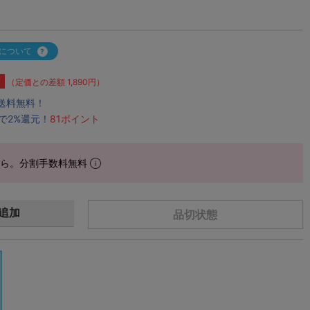
について
F
（定価との差額 1,890円）
で送料無料！
で2%還元！
81ポイント
から。分割手数料無料
追加
品切状態