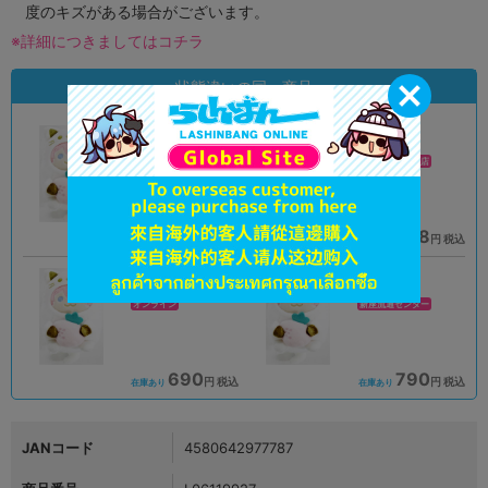
度のキズがある場合がございます。
※詳細につきましてはコチラ
状態違いの同一商品
A
A
状態 :
状態 :
オンライン
モラージュ菖蒲店
790
1,198
円 税込
円 税込
在庫あり
在庫あり
B
A
状態 :
状態 :
オンライン
新座流通センター
690
790
円 税込
円 税込
在庫あり
在庫あり
JANコード
4580642977787