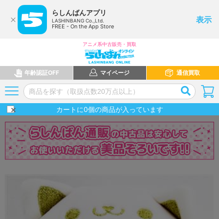
らしんばんアプリ
表示
LASHINBANG Co.,Ltd.
FREE - On the App Store
アニメ系中古販売・買取
年齢認証OFF
マイページ
通信買取
カートに
0
個の商品が入っています