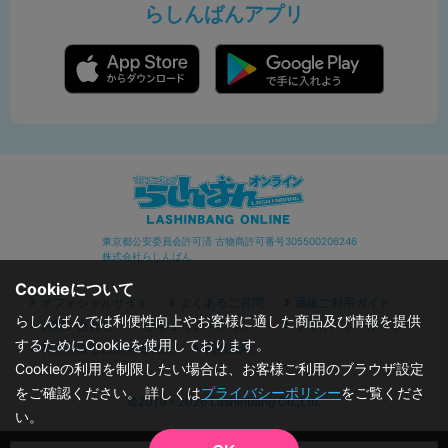
らしんばんアプリ
東京都公安委員会許可済 古物商許可番号305500206246
株式会社らしんばん
Cookieについて
オフィシャルサイト
よくあるご質問
通販ご利用ガイド
らしんばんでは利便性向上やお客様に適した商品及び情報を提供
お問い合わせ
セキュリティポリシー
プライバシーポリシー
するためにCookieを使用しております。
特定商取引に関する表記
利用規約
Cookieの利用を制限したい場合は、お客様ご利用のブラウザ設定
をご確認ください。 詳しくは
プライバシーポリシー
をご覧くださ
©2019 - 2026 Lashinbang Co.,Ltd.
い。