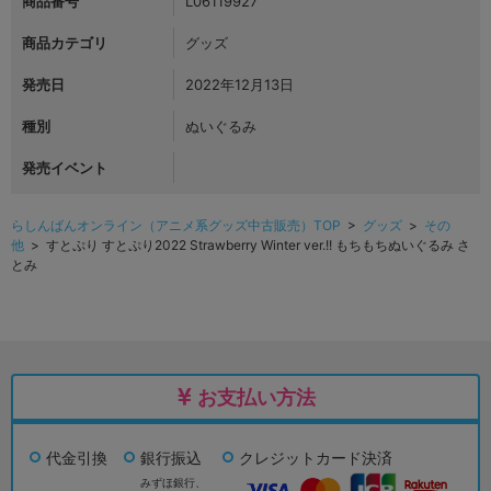
商品番号
L06119927
商品カテゴリ
グッズ
発売日
2022年12月13日
種別
ぬいぐるみ
発売イベント
らしんばんオンライン（アニメ系グッズ中古販売）TOP
>
グッズ
>
その
他
> すとぷり すとぷり2022 Strawberry Winter ver.!! もちもちぬいぐるみ さ
とみ
お支払い方法
代金引換
銀行振込
クレジットカード決済
みずほ銀行、