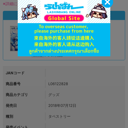
※詳細につきましてはコチラ
状態違いの同一商品
A
状態 :
オンライン
790
円 税込
品切状態
JANコード
商品番号
L06122828
商品カテゴリ
グッズ
発売日
2018年07月12日
種別
タペストリー
発売イベント