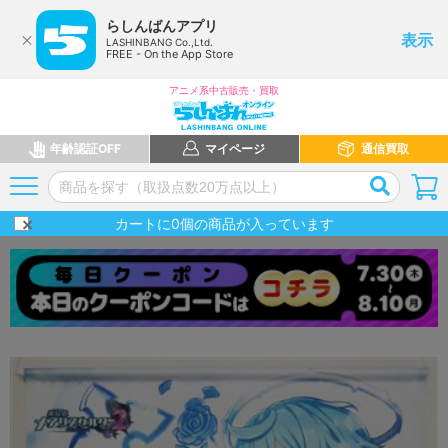
らしんばんアプリ
表示
LASHINBANG Co.,Ltd.
FREE - On the App Store
アニメ系中古販売・買取
年齢認証OFF
マイページ
通信買取
カートに
0
個の商品が入っています