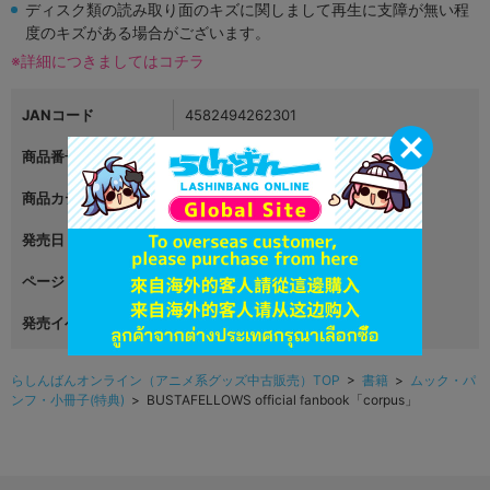
ディスク類の読み取り面のキズに関しまして再生に支障が無い程
度のキズがある場合がございます。
※詳細につきましてはコチラ
JANコード
4582494262301
商品番号
L06126922
商品カテゴリ
書籍
発売日
2024年07月26日
ページ
発売イベント
らしんばんオンライン（アニメ系グッズ中古販売）TOP
>
書籍
>
ムック・パ
ンフ・小冊子(特典)
> BUSTAFELLOWS official fanbook「corpus」