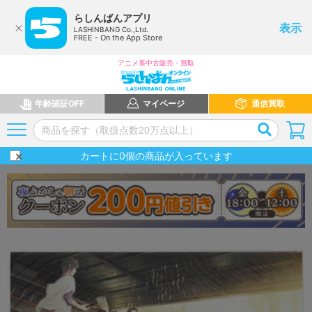
らしんばんアプリ
表示
LASHINBANG Co.,Ltd.
FREE - On the App Store
アニメ系中古販売・買取
年齢認証OFF
マイページ
通信買取
カートに
0
個の商品が入っています