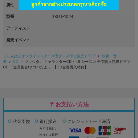
属性
BLCD・女性向け企画物
型番
TKUT-1044
アーティスト
発売イベント
らしんばんオンライン（アニメ系グッズ中古販売）TOP
>
映像・音
楽
>
CD
> ツキウタ。 キャラクターCD・4thシーズン 全巻購入特典ドラマ
CD 「全員集合!タコパだよ!」 【CD全巻購入特典】
お支払い方法
代金引換
銀行振込
クレジットカード決済
みずほ銀行、
ゆうちょ銀行