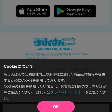
東京都公安委員会許可済 古物商許可番号305500206246
株式会社らしんばん
Cookieについて
オフィシャルサイト
よくあるご質問
通販ご利用ガイド
らしんばんでは利便性向上やお客様に適した商品及び情報を提供
お問い合わせ
セキュリティポリシー
プライバシーポリシー
するためにCookieを使用しております。
特定商取引に関する表記
利用規約
Cookieの利用を制限したい場合は、お客様ご利用のブラウザ設定
をご確認ください。 詳しくは
プライバシーポリシー
をご覧くださ
©2019 - 2026 Lashinbang Co.,Ltd.
い。
OK
品切状態