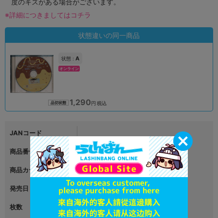
度のキズがある場合がございます。
※詳細につきましてはコチラ
状態違いの同一商品
A
状態 :
オンライン
1,290
円 税込
品切状態
JANコード
商品番号
L06143723
商品カテゴリ
映像・音楽
発売日
2023年12月29日
枚数
1