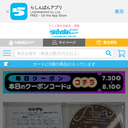
らしんばんアプリ
表示
LASHINBANG Co.,Ltd.
FREE - On the App Store
アニメ系中古販売・買取
年齢認証OFF
マイページ
通信買取
カートに
0
個の商品が入っています