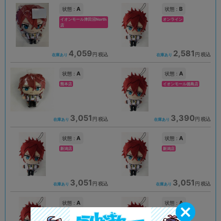
A
B
状態 :
状態 :
イオンモール津田沼North
オンライン
店
4,059
2,581
円 税込
円 税込
在庫あり
在庫あり
A
A
状態 :
状態 :
熊本店
イオンモール徳島店
3,051
3,390
円 税込
円 税込
在庫あり
在庫あり
A
A
状態 :
状態 :
新潟店
新潟店
3,051
3,051
円 税込
円 税込
在庫あり
在庫あり
A
A
状態 :
状態 :
水戸店
仙台店