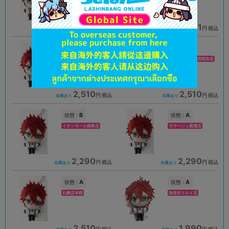
2,961
3,051
円 税込
円 税込
在庫あり
在庫あり
A
A
状態 :
状態 :
イオンモール新利府店
イオンモール甲府昭和店
2,510
2,510
円 税込
円 税込
在庫あり
在庫あり
B
A
状態 :
状態 :
イオンモール徳島店
モラージュ菖蒲店
2,290
2,290
円 税込
円 税込
在庫あり
在庫あり
A
A
状態 :
状態 :
札幌店本館
海老名マルイ店
2,510
1,990