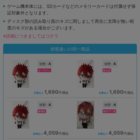
ゲーム機本体には、SDカードなどのメモリーカードは付属せず保
証対象外となります。
ディスク類の読み取り面のキズに関しまして再生に支障が無い程
度のキズがある場合がございます。
※詳細につきましてはコチラ
状態違いの同一商品
A
A
状態 :
状態 :
オンライン
松山店
1,690
1,690
円 税込
円 税込
在庫あり
在庫あり
A
A
状態 :
状態 :
新潟店
柏モディ店
4,059
4,059
円 税込
円 税込
在庫あり
在庫あり