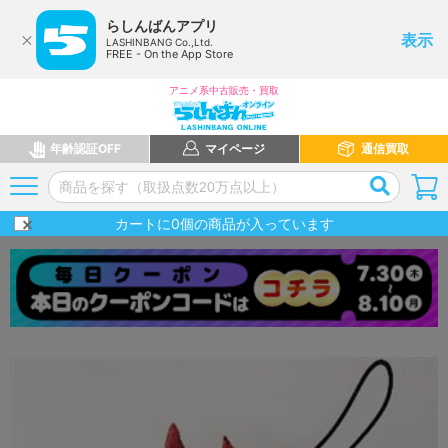
らしんばんアプリ
表示
LASHINBANG Co.,Ltd.
FREE - On the App Store
アニメ系中古販売・買取
年齢認証OFF
マイページ
通信買取
カートに
0
個の商品が入っています