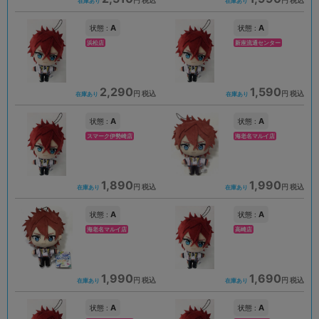
円 税込
円 税込
在庫あり
在庫あり
A
A
状態 :
状態 :
浜松店
新座流通センター
2,290
1,590
円 税込
円 税込
在庫あり
在庫あり
A
A
状態 :
状態 :
スマーク伊勢崎店
海老名マルイ店
1,890
1,990
円 税込
円 税込
在庫あり
在庫あり
A
A
状態 :
状態 :
海老名マルイ店
高崎店
1,990
1,690
円 税込
円 税込
在庫あり
在庫あり
A
A
状態 :
状態 :