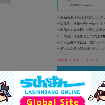
商品画像は商品説明のための
販促物、書籍の帯やぬいぐる
商品名や備考欄に特別な記載
「電池」は原則として保証対
ゲーム機本体には、SDカー
ディスク類の読み取り面のキ
す。
※詳細につきましてはコチラ
A
状態 :
オンライン
790
円 税
在庫あり