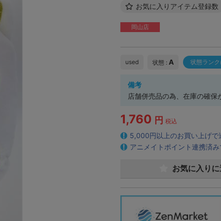
お気に入りアイテム登録数
岡山店
A
used
状態ランク
状態 :
備考
店舗併売品の為、在庫の確保
1,760
円
税込
5,000円以上のお買い上げ
アニメイトポイント連携済み
お気に入りに