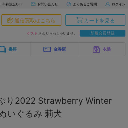
年齢認証OFF
お問い合わせ
よくあるご質問
ログイン
通信買取はこちら
カートを見る
新規会員登録
ゲスト
さん いらっしゃいませ。
書籍
金券類
衣装
022 Strawberry Winter
もちぬいぐるみ 莉犬