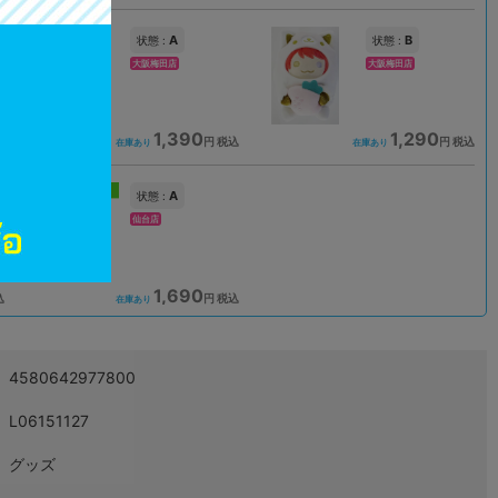
A
B
状態 :
状態 :
大阪梅田店
大阪梅田店
1,390
1,290
込
円 税込
円 税込
在庫あり
在庫あり
新入荷
A
状態 :
仙台店
1,690
込
円 税込
在庫あり
4580642977800
L06151127
グッズ