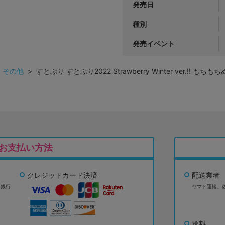
発売日
種別
発売イベント
>
その他
> すとぷり すとぷり2022 Strawberry Winter ver.!! も
お支払い方法
クレジットカード決済
配送業者
ょ銀行
ヤマト運輸、
送料