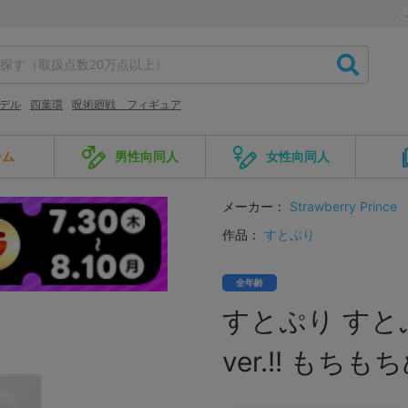
モデル
四葉環
呪術廻戦 フィギュア
ーム
男性向同人
女性向同人
メーカー：
Strawberry Prince
作品：
すとぷり
全年齢
すとぷり すとぷり2
ver.!! もち