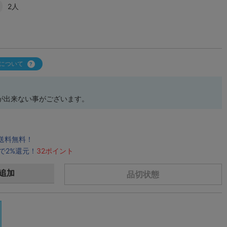
2人
について
が出来ない事がございます。
で送料無料！
で2%還元！
32ポイント
追加
品切状態