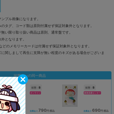
サンプル画像になります。
みのタグ、コード類は原則付属せず保証対象外となります。
が無い限り取り扱い商品は原則、通常盤です。
象外となります。
ドなどのメモリーカードは付属せず保証対象外となります。
ズに関しまして再生に支障が無い程度のキズがある場合がございま
状態違いの同一商品
B
B
状態 :
状態 :
オンライン
新座流通センター
790
690
込
円 税込
円 税込
在庫あり
在庫あり