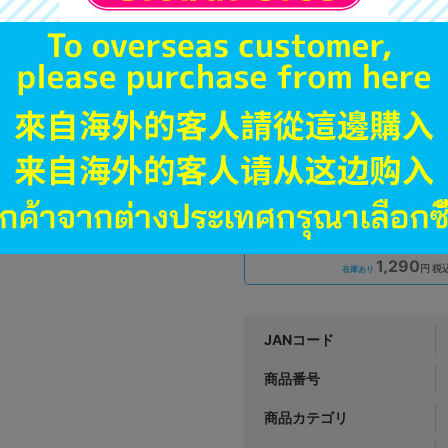
A
状態 :
新座流通センター
890
円 税
在庫あり
A
状態 :
水戸店
1,290
円 税
在庫あり
JANコード
商品番号
商品カテゴリ