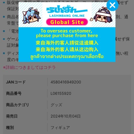
販促物、書籍の帯やぬいぐるみのタグ、コード類は原則付属せず
保証対象外となります。
商品名や備考欄に特別な記載が無い限り取り扱い商品は原則、通
常盤です。
「電池」は原則として保証対象外となります。
ゲーム機本体には、SDカードなどのメモリーカードは付属せず保
証対象外となります。
ディスク類の読み取り面のキズに関しまして再生に支障が無い程
度のキズがある場合がございます。
※詳細につきましてはコチラ
JANコード
4580416949200
商品番号
L06155920
商品カテゴリ
グッズ
発売日
2024年10月04日
種別
フィギュア