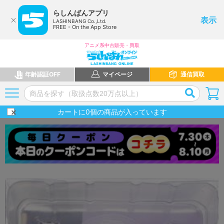
らしんばんアプリ
表示
LASHINBANG Co.,Ltd.
FREE - On the App Store
アニメ系中古販売・買取
年齢認証OFF
マイページ
通信買取
カートに
0
個の商品が入っています