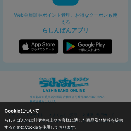
Web会員証やポイント管理、お得なクーポンも使
える
らしんばんアプリ
東京都公安委員会許可済 古物商許可番号305500206246
株式会社らしんばん
Cookieについて
オフィシャルサイト
よくあるご質問
通販ご利用ガイド
らしんばんでは利便性向上やお客様に適した商品及び情報を提供
お問い合わせ
セキュリティポリシー
プライバシーポリシー
するためにCookieを使用しております。
特定商取引に関する表記
利用規約