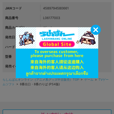
JANコード
4589794580661
商品番号
L06177003
商品カテゴリ
ゲーム
発売日
2024年11月28日
ハード
プレイステーション4
型番
PLJM-17401
発売イベント
らしんばんオンライン（アニメ系グッズ中古販売）TOP
>
ゲーム
>
TVゲー
ムソフト
> 8番出口・8番のりば (PS4版)