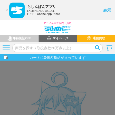
らしんばんアプリ
表示
LASHINBANG Co.,Ltd.
FREE - On the App Store
アニメ系中古販売・買取
年齢認証OFF
マイページ
通信買取
カートに
0
個の商品が入っています