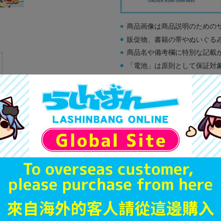
商品画像は商品説明のための
販促物、書籍の帯やぬいぐる
商品名や備考欄に特別な記載
「電池」は原則として保証対
ゲーム機本体には、SDカー
ディスク類の読み取り面のキ
す。
※詳細につきましてはコチラ
A
状態 :
オンライン
2,090
円 税
在庫あり