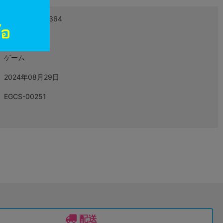
4935066509364
L06177480
ゲーム
2024年08月29日
EGCS-00251
配送