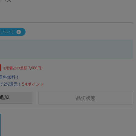
について
（定価との差額 7,986円）
で送料無料！
で2%還元！
54ポイント
追加
品切状態