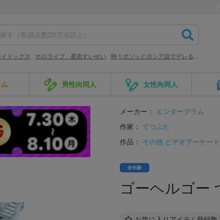
レイドッグス
ホロライブ 星街すいせい
時々ボソッとロシア語でデレる隣のアーリャさん
ーム
男性向同人
女性向同人
メーカー：
エンターグラム
作家：
てつぶた
作品：
その他 ビデオアーケー
全年齢
ゴーヘルゴー 
お気に入りアイテム登録数