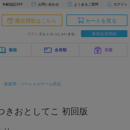
年齢認証OFF
お問い合わせ
よくあるご質問
ログイン
通信買取はこちら
カートを見る
新規会員登録
ゲスト
さん いらっしゃいませ。
書籍
金券類
衣装
ド・家庭用・ソーシャルゲーム作品
つきおとしてこ 初回版
1人