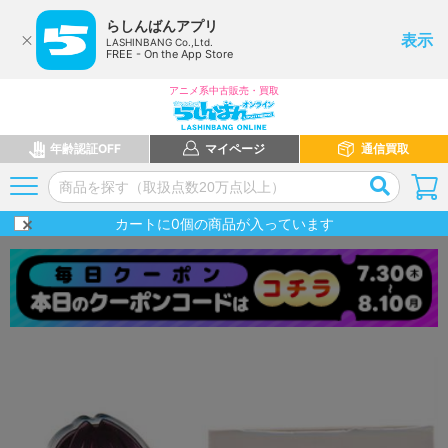
らしんばんアプリ
表示
LASHINBANG Co.,Ltd.
FREE - On the App Store
アニメ系中古販売・買取
年齢認証OFF
マイページ
通信買取
カートに
0
個の商品が入っています