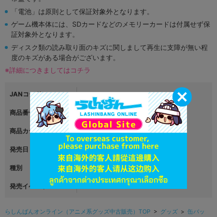
「電池」は原則として保証対象外となります。
ゲーム機本体には、SDカードなどのメモリーカードは付属せず保
証対象外となります。
ディスク類の読み取り面のキズに関しまして再生に支障が無い程
度のキズがある場合がございます。
※詳細につきましてはコチラ
JANコード
商品番号
L06187071
商品カテゴリ
グッズ
発売日
2024年09月05日
種別
アクリルフィギュア
発売イベント
らしんばんオンライン（アニメ系グッズ中古販売）TOP
>
グッズ
>
缶バッ