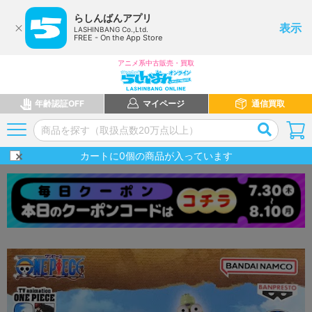
らしんばんアプリ
表示
LASHINBANG Co.,Ltd.
FREE - On the App Store
アニメ系中古販売・買取
年齢認証OFF
マイページ
通信買取
カートに
0
個の商品が入っています