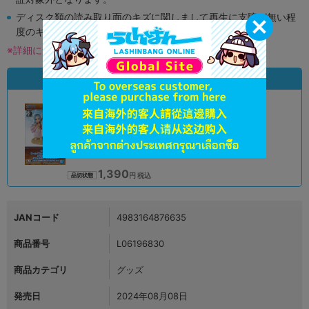
ディスク類の読み取り面のキズに関しまして再生に支障が無い程
度のキズがある場合がございます。
※詳細につきましてはコチラ
状態違いの同一商品
A
状態 :
オンライン
1,390
円 税込
品切状態
JANコード
4983164876635
商品番号
L06196830
商品カテゴリ
グッズ
発売日
2024年08月08日