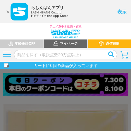
らしんばんアプリ
表示
LASHINBANG Co.,Ltd.
FREE - On the App Store
アニメ系中古販売・買取
年齢認証OFF
マイページ
通信買取
カートに
0
個の商品が入っています