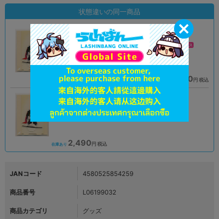
状態違いの同一商品
A
A
状態 :
状態 :
オンライン
池袋キャラパレス
1,790
2,490
円 税込
円 税込
品切状態
在庫あり
未開封
状態 :
神戸店
2,490
円 税込
在庫あり
JANコード
4580525854259
商品番号
L06199032
商品カテゴリ
グッズ