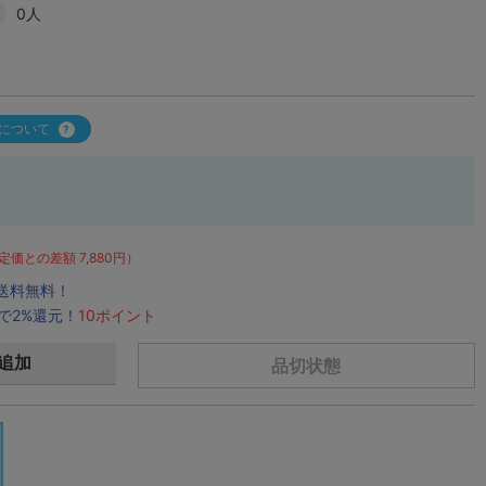
0人
について
定価との差額 7,880円）
で送料無料！
で2%還元！
10ポイント
追加
品切状態