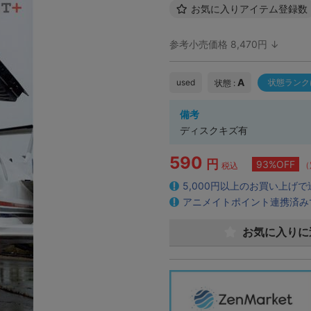
お気に入りアイテム登録数
参考小売価格 8,470円 ↓
A
used
状態ランク
状態 :
備考
ディスクキズ有
590
円
93%OFF
（
税込
5,000円以上のお買い上げ
アニメイトポイント連携済み
お気に入りに