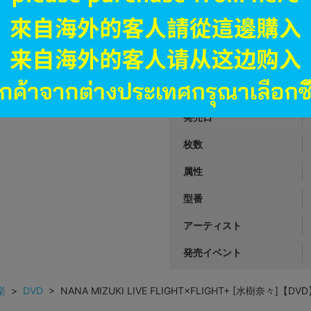
JANコード
商品番号
商品カテゴリ
発売日
枚数
属性
型番
アーティスト
発売イベント
楽
>
DVD
> NANA MIZUKI LIVE FLIGHT×FLIGHT+ [水樹奈々]【DV