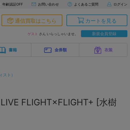
年齢認証OFF
お問い合わせ
よくあるご質問
ログイン
通信買取はこちら
カートを見る
新規会員登録
ゲスト
さん いらっしゃいませ。
書籍
金券類
衣装
ィスト）
 LIVE FLIGHT×FLIGHT+ [水樹