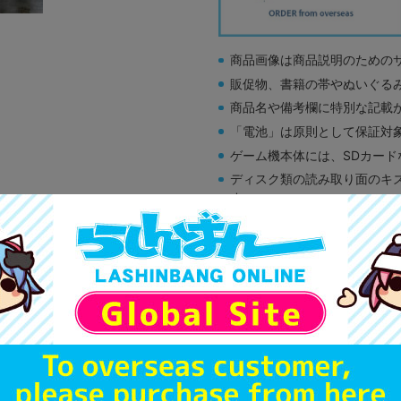
商品画像は商品説明のための
販促物、書籍の帯やぬいぐる
商品名や備考欄に特別な記載
「電池」は原則として保証対
ゲーム機本体には、SDカー
ディスク類の読み取り面のキ
す。
※詳細につきましてはコチラ
A
状態 :
オンライン
590
円 税
品切状態