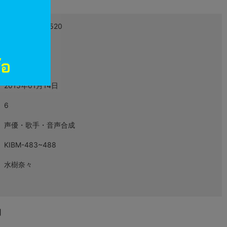
4988003829520
L06207182
映像・音楽
2015年01月14日
6
声優・歌手・音声合成
KIBM-483~488
水樹奈々
D】