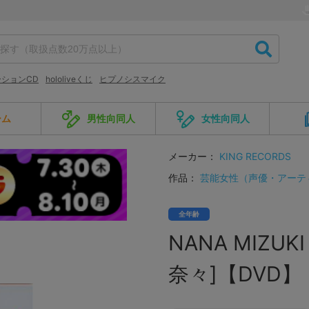
ションCD
hololiveくじ
ヒプノシスマイク
ーム
男性向同人
女性向同人
メーカー：
KING RECORDS
作品：
芸能女性（声優・アーテ
全年齢
NANA MIZUKI
奈々]【DVD】